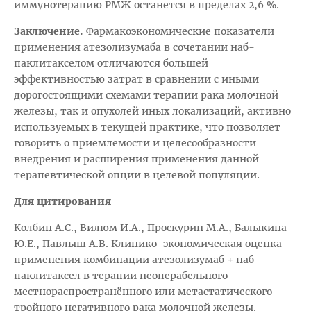
иммунотерапию РМЖ останется в пределах 2,6 %.
Заключение.
Фармакоэкономические показатели
применения атезолизумаба в сочетании наб-
паклитакселом отличаются большей
эффективностью затрат в сравнении с иными
дорогостоящими схемами терапии рака молочной
железы, так и опухолей иных локализаций, активно
используемых в текущей практике, что позволяет
говорить о приемлемости и целесообразности
внедрения и расширения применения данной
терапевтической опции в целевой популяции.
Для цитирования
Колбин А.С., Вилюм И.А., Проскурин М.А., Балыкина
Ю.Е., Павлыш А.В. Клинико-экономическая оценка
применения комбинации атезолизумаб + наб-
паклитаксел в терапии неоперабельного
местнораспространённого или метастатического
тройного негативного рака молочной железы.