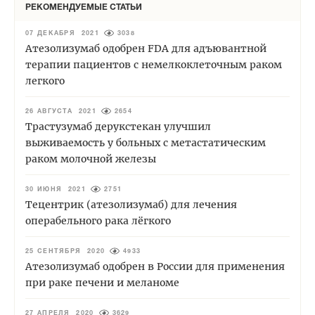
РЕКОМЕНДУЕМЫЕ СТАТЬИ
07 ДЕКАБРЯ 2021
3038
Атезолизумаб одобрен FDA для адъювантной
терапии пациентов с немелкоклеточным раком
легкого
26 АВГУСТА 2021
2654
Трастузумаб дерукстекан улучшил
выживаемость у больных с метастатическим
раком молочной железы
30 ИЮНЯ 2021
2751
Тецентрик (атезолизумаб) для лечения
операбельного рака лёгкого
25 СЕНТЯБРЯ 2020
4933
Атезолизумаб одобрен в России для применения
при раке печени и меланоме
27 АПРЕЛЯ 2020
3629