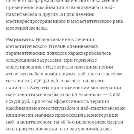
полученных фармакоэкономических показателей
применения комбинации атезолизумаба и наб-
паклитаксела и других ЛП для лечения
местнораспространённого и метастатического рака
молочной железы.
Результаты.
Использование в лечении
метастатического ТНРМЖ оцениваемых
терапевтических подходов характеризовалось
следующими затратами: при горизонте
моделирования 1 год затраты при применении
атезолизумаба в комбинации с наб-паклитакселом
составили 5 076 321 руб. в расчёте на одного
пациента. Затраты при применении монотерапии
наб-паклитакселом были на 60 % меньше — 2 020
038,78 руб. При этом эффективность терапии
комбинацией атезолизумабом и наб-паклитакселом
клинически значимо превосходила монотерапию
наб-паклитакселом: на 38 % снижался риск смерти
или прогрессирования, в 10 раз увеличивалась