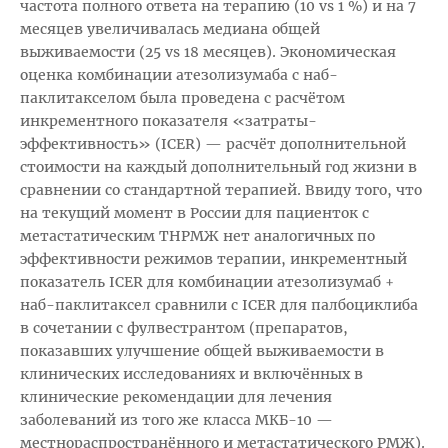
частота полного ответа на терапию (10 vs 1 %) и на 7
месяцев увеличивалась медиана общей
выживаемости (25 vs 18 месяцев). Экономическая
оценка комбинации атезолизумаба с наб-
паклитакселом была проведена с расчётом
инкрементного показателя «затраты-
эффективность» (ICER) — расчёт дополнительной
стоимости на каждый дополнительный год жизни в
сравнении со стандартной терапией. Ввиду того, что
на текущий момент в России для пациенток с
метастатическим ТНРМЖ нет аналогичных по
эффективности режимов терапии, инкрементный
показатель ICER для комбинации атезолизумаб +
наб-паклитаксел сравнили с ICER для палбоциклиба
в сочетании с фулвестрантом (препаратов,
показавших улучшение общей выживаемости в
клинических исследованиях и включённых в
клинические рекомендации для лечения
заболеваний из того же класса МКБ-10 —
местнораспространённого и метастатического РМЖ).