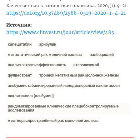
Качественная клиническая практика. 2020;(1):4-21.
https://doi.org/10.37489/2588-0519-2020-1-4-21
Источник:
https://www.clinvest.ru/jour/article/view/485
капецитабин
эрибулин
метастатический рак молочной железы
палбоциклиб
анализ затратыэффективность
атезолизумаб
фулвестрант
тройной негативный рак молочной железы
альбуминстабилизированный нанодисперсный паклитаксел
паклитаксел+[альбумин]
рандомизированные клинические плацебоконтролируемые
исследования
местнораспространённый рак молочной железы