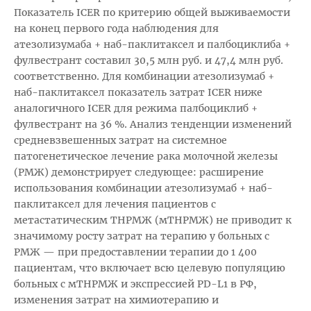
Показатель ICER по критерию общей выживаемости
на конец первого года наблюдения для
атезолизумаба + наб-паклитаксел и палбоциклиба +
фулвестрант составил 30,5 млн руб. и 47,4 млн руб.
соответственно. Для комбинации атезолизумаб +
наб-паклитаксел показатель затрат ICER ниже
аналогичного ICER для режима палбоциклиб +
фулвестрант на 36 %. Анализ тенденции изменений
средневзвешенных затрат на системное
патогенетическое лечение рака молочной железы
(РМЖ) демонстрирует следующее: расширение
использования комбинации атезолизумаб + наб-
паклитаксел для лечения пациентов с
метастатическим ТНРМЖ (мТНРМЖ) не приводит к
значимому росту затрат на терапию у больных с
РМЖ — при предоставлении терапии до 1 400
пациентам, что включает всю целевую популяцию
больных с мТНРМЖ и экспрессией PD-L1 в РФ,
изменения затрат на химиотерапию и