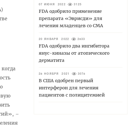
07 ИЮНЯ 2022
3125
)
FDA одобрило применение
препарата «Эврисди» для
тве
лечения младенцев со СМА
20 ЯНВАРЯ 2022
2833
FDA одобрило два ингибитора
янус-киназы от атопического
дерматита
 когда
28 НОЯБРЯ 2021
3078
ость
В США одобрен первый
о
интерферон для лечения
пациентов с полицитемией
овую
зить
тий», –
деления