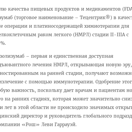
лю качества пищевых продуктов и медикаментов (FDA
зумаб (торговое наименование – Тецентрик®) в качес
ле операции и платиносодержащей химиотерапии для
лкоклеточным раком легкого (НМРЛ) стадии II-IIIA с
1%.
золизумаб – первая и единственная доступная
дъювантного лечения НМРЛ, открывающая новую эру,
агностированным на ранней стадии, получают возможн
излечение с помощью иммунотерапии. Одобрение этог
собую важность, поскольку дает врачам и пациентам н
о на ранних стадиях, которая может значительно сни
ти лет в этой области не происходило значимых откры
инский директор и руководитель глобального подраз
компании «Рош» Леви Гаррауэй.