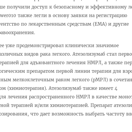
е получили доступ к безопасному и эффективному л
wer010 также легли в основу заявки на регистрацию
гентство по лекарственным средствам (EMA) и другие
авоохранения.
нее уже продемонстрировал клинически значимое
зличных видов рака легкого. Атезолизумаб стал перво
ерапией для адъювантного лечения НМРЛ, а также пе
гическим препаратом первой линии терапии для взр
нным мелкоклеточным раком легкого (рМРЛ) в сочетан
ом (химиотерапия). Атезолизумаб также имеет 4
ля лечения распространенного НМРЛ в качестве моно
тной терапией и/или химиотерапией. Препарат атезол
озирования, что дает возможность выбрать частоту в