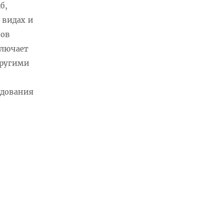
б,
 видах и
нов
ключает
другими
едования