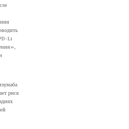
сле
ения
оводить
PD-L1
ения»,
и
изумаба
ает риск
тадиях
шей