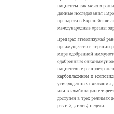
пациенты как можно раньш
Данные исследования IMpo
препарата в Европейское а
международные органы здр
Препарат атезолизумаб ра
преимущество в терапии ра
мире одобренной иммунот
одобренным онкоиммуноло
пациентов с распростране
карбоплатином и этопозид
утвержденных показания д
или в комбинации с тарге
доступен в трех режимах д
раз в 2, 3 или 4 недели.