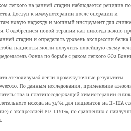
ом легкого на ранней стадии наблюдается рецидив по
ства. Доступ к иммунотерапии после операции и
нтам новую надежду и мощный инструмент для сниж
ия. С одобрением новой терапии как никогда важно пр
ранней стадии и определять уровень экспрессии белка 
 чтобы пациенты могли получить новейшую схему леч
председатель Фонда по борьбе с раком легкого GO2 Бонн
рата атезолизумаб легли промежуточные результаты
ower010. По данным исследования, применение атезол
шательства и платиносодержащей химиотерапии сниж
летального исхода на 34%1 для пациентов на II-IIIА с
ние) с экспрессией PD-L1≥1%, по сравнению с наилуч
.