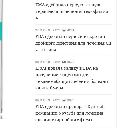
EMA одобрило первую генную
терапию для лечения гемофилии
А
27 ИЮНЯ 2022
4274
FDA одобрило первый инкретин
двойного действия для лечения СД
2-го типа
08 ИЮНЯ 2022
3672
EISAI подала заявку в FDA на
получение лицензии для
леканемаба при лечении болезни
альцгеймера
08 ИЮНЯ 2022
3075
FDA одобрило препарат Kymriah
компании Novartis для лечения
фолликулярной лимфомы