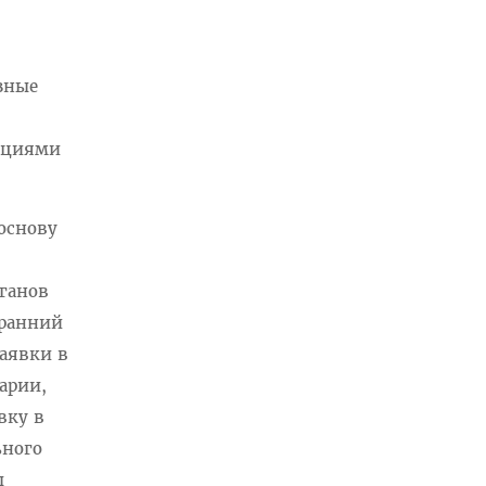
зные
,
акциями
 основу
ганов
 ранний
Заявки в
арии,
вку в
ьного
ы