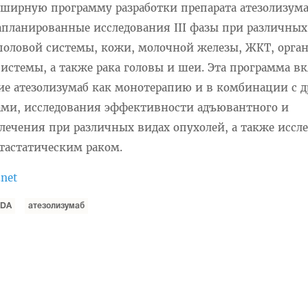
ирную программу разработки препарата атезолизума
ланированные исследования III фазы при различных
еполовой системы, кожи, молочной железы, ЖКТ, орга
истемы, а также рака головы и шеи. Эта программа в
е атезолизумаб как монотерапию и в комбинации с 
ами, исследования эффективности адъювантного и
лечения при различных видах опухолей, а также иссл
тастатическим раком.
.net
FDA
атезолизумаб