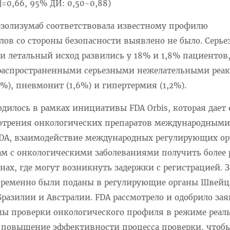
]=0,66, 95% ДИ: 0,50-0,88)
тезолизумаб соответствовала известному профилю
лов со стороны безопасности выявлено не было. Серье
и летальный исход развились у 18% и 1,8% пациентов
е распространенными серьезными нежелательными ре
%), пневмонит (1,6%) и гипертермия (1,2%).
дилось в рамках инициативы FDA Orbis, которая дает
мотрения онкологических препаратов международными
FDA, взаимодействие международных регулирующих ор
м с онкологическими заболеваниями получить более
анах, где могут возникнуть задержки с регистрацией. 
овременно были поданы в регулирующие органы Швейц
разилии и Австралии. FDA рассмотрело и одобрило зая
ы проверки онкологического профиля в режиме реал
 повышение эффективности процесса проверки, чтоб