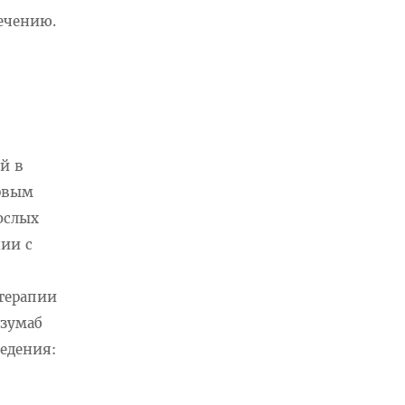
ечению.
й в
рвым
ослых
ии с
терапии
изумаб
ведения: