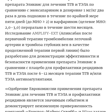
препарата Эликвис для лечения ТГВ и ТЭЛА по
сравнению с эноксапарином в дозировке 1 мг/кг два
раза в день подкожно в течение по крайней мере
пяти дней (до МНО ≥ 2) и варфарином (целевое МНО:
2,0–3,0) перорально в течение шести месяцев.
Исследование
AMPLIFY
-
EXT
(Апиксабан после
первичной терапии тромбоэмболии легочной
артерии и тромбоза глубоких вен в качестве
продолженной терапии первой линии) было
разработано для демонстрации эффективности и
безопасности применения препарата Эликвис в
сравнении с плацебо для профилактики рецидивов
ТГВ и ТЭЛА после 6–12 месяцев терапии ТГВ и/или
ТЭЛА антикоагулянтами.
«Одобрение Еврокомиссии применения препарата
Эликвис для лечения ТГВ и ТЭЛА и профилактики
рецидивов является значимым событием и
демонстрирует неизменную приверженность
компаний «Бристол-Майерс Сквибб» и
Pfizer
задаче