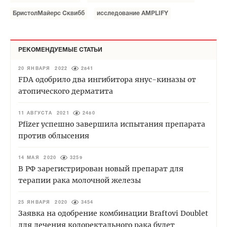
БристолМайерс Сквибб
исследование AMPLIFY
РЕКОМЕНДУЕМЫЕ СТАТЬИ
20 ЯНВАРЯ 2022
2841
FDA одобрило два ингибитора янус-киназы от
атопического дерматита
11 АВГУСТА 2021
2480
Pfizer успешно завершила испытания препарата
против облысения
14 МАЯ 2020
3259
В РФ зарегистрирован новый препарат для
терапии рака молочной железы
25 ЯНВАРЯ 2020
3454
Заявка на одобрение комбинации Braftovi Doublet
для лечения колоректального рака будет