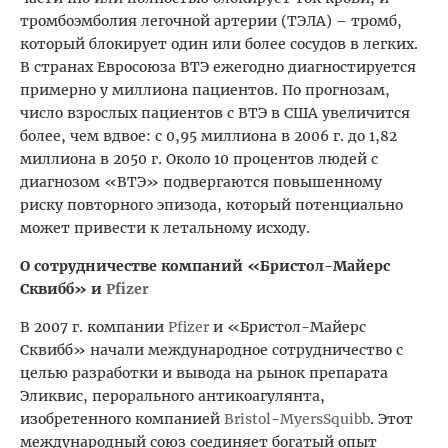
тромбоэмболия легочной артерии (ТЭЛА) – тромб,
который блокирует один или более сосудов в легких.
В странах Евросоюза ВТЭ ежегодно диагностируется
примерно у миллиона пациентов. По прогнозам,
число взрослых пациентов с ВТЭ в США увеличится
более, чем вдвое: с 0,95 миллиона в 2006 г. до 1,82
миллиона в 2050 г. Около 10 процентов людей с
диагнозом «ВТЭ» подвергаются повышенному
риску повторного эпизода, который потенциально
может привести к летальному исходу.
О сотрудничестве компаний «Бристол-Майерс
Сквибб» и
Pfizer
В 2007 г. компании
Pfizer
и «Бристол-Майерс
Сквибб» начали международное сотрудничество с
целью разработки и вывода на рынок препарата
Эликвис, перорального антикоагулянта,
изобретенного компанией
Bristol
-
Myers
Squibb
. Этот
международный союз соединяет богатый опыт