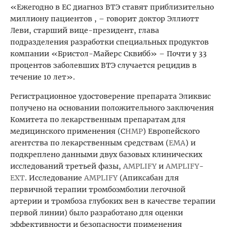
«Ежегодно в ЕС диагноз ВТЭ ставят приблизительно
миллиону пациентов , – говорит доктор Эллиотт
Леви, старший вице-президент, глава
подразделения разработки специальных продуктов
компании «Бристол-Майерс Сквибб» – Почти у 33
процентов заболевших ВТЭ случается рецидив в
течение 10 лет».
Регистрационное удостоверение препарата Эликвис
получено на основании положительного заключения
Комитета по лекарственным препаратам для
медицинского применения (С
HMP
) Европейского
агентства по лекарственным средствам (
EMA
) и
подкреплено данными двух базовых клинических
исследований третьей фазы,
AMPLIFY
и
AMPLIFY
-
EXT
. Исследование
AMPLIFY
(Апиксабан для
первичной терапии тромбоэмболии легочной
артерии и тромбоза глубоких вен в качестве терапии
первой линии) было разработано для оценки
эффективности и безопасности применения