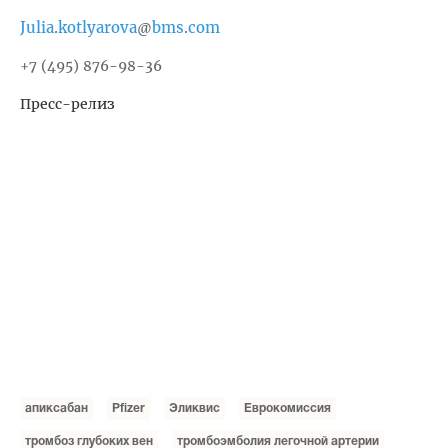
Julia
kotlyarova
bms
com
.
@
.
+7 (495) 876-98-36
Пресс-релиз
апиксабан
Pfizer
Эликвис
Еврокомиссия
тромбоз глубоких вен
тромбоэмболия легочной артерии