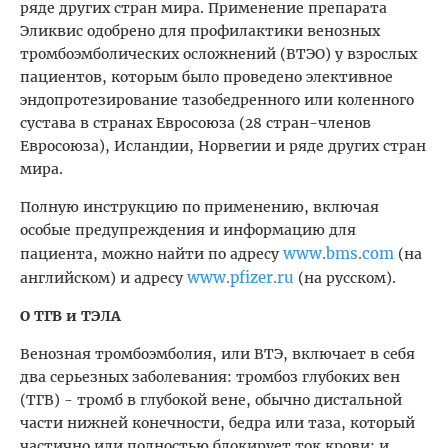
ряде других стран мира. Применение препарата
Эликвис одобрено для профилактики венозных
тромбоэмболических осложнений (ВТЭО) у взрослых
пациентов, которым было проведено элективное
эндопротезирование тазобедренного или коленного
сустава в странах Евросоюза (28 стран-членов
Евросоюза), Исландии, Норвегии и ряде других стран
мира.
Полную инструкцию по применению, включая
особые предупреждения и информацию для
www
bms
com
пациента, можно найти по адресу
.
.
(на
www
pfizer
ru
английском) и адресу
.
.
(на русском).
О ТГВ и ТЭЛА
Венозная тромбоэмболия, или ВТЭ, включает в себя
два серьезных заболевания: тромбоз глубоких вен
(ТГВ) - тромб в глубокой вене, обычно дистальной
части нижней конечности, бедра или таза, который
частично или полностью блокирует ток крови; и