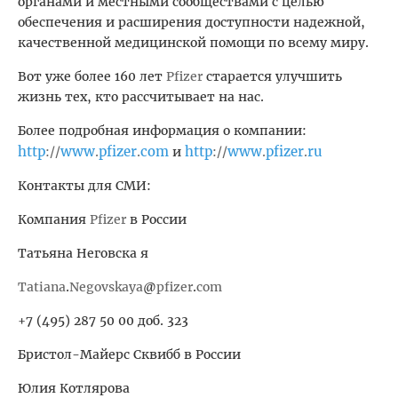
органами и местными сообществами с целью
обеспечения и расширения доступности надежной,
качественной медицинской помощи по всему миру.
Вот уже более 160 лет
Pfizer
старается улучшить
жизнь тех, кто рассчитывает на нас.
Более подробная информация о компании:
http
www
pfizer
com
http
www
pfizer
ru
://
.
.
и
://
.
.
Контакты для СМИ:
Компания
Pfizer
в России
Татьяна Неговска я
Tatiana
.
Negovskaya
@
pfizer
.
com
+7
(495) 287 50 00 доб. 323
Бристол-Майерс Сквибб в России
Юлия Котлярова