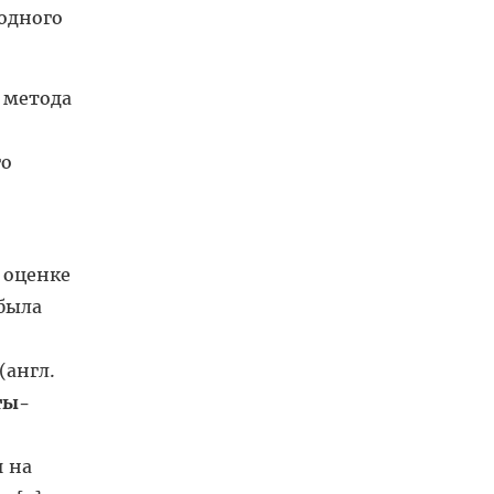
одного
 метода
го
 оценке
 была
англ.
ты-
я на