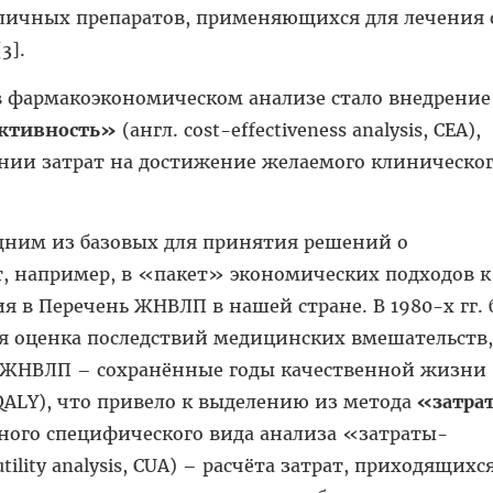
личных препаратов, применяющихся для лечения 
3].
 фармакоэкономическом анализе стало внедрение
ктивность»
(англ. cost-effectiveness analysis, CEA),
ении затрат на достижение желаемого клиническо
одним из базовых для принятия решений о
, например, в «пакет» экономических подходов к
я в Перечень ЖНВЛП в нашей стране. В 1980-х гг.
ая оценка последствий медицинских вмешательств,
ЖНВЛП – сохранённые годы качественной жизни (
rs, QALY), что привело к выделению из метода
«затра
ного специфического вида анализа «затраты-
tility analysis, CUA) – расчёта затрат, приходящихс