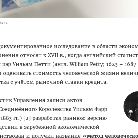
0434
документированное исследование в области эконо
нения относят к XVII в., когда английский статис
пэр Уильям Петти (англ. William Petty; 1623 – 1687 г
 оценивать стоимость человеческой жизни вели
тка с учётом рыночной ставки кредита.
истик Управления записи актов
Соединённого Королевства Уильям Фарр
 – 1883 гг.) [2] разработал раннюю версию
едствии в зарубежной экономической
енствован и получил название
«метод человеческо