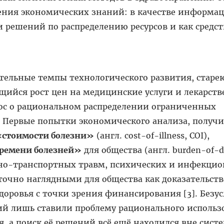
ения экономических знаний: в качестве информа
решений по распределению ресурсов и как средст
ительные темпы технологического развития, стар
щийся рост цен на медицинские услуги и лекарст
ос о рациональном распределении ограниченных
. Первые попытки экономического анализа, получ
стоимости болезни»
(англ. cost-of-illness, COI),
ремени болезней»
для общества (англ. burden-of-di
жно-транспортных травм, психических и инфекци
точно наглядными для общества как доказательств
оровья с точки зрения финансирования [3]. Безус
ий лишь ставили проблему рационального использ
я, а поиск её решений всё ещё находился вне сист