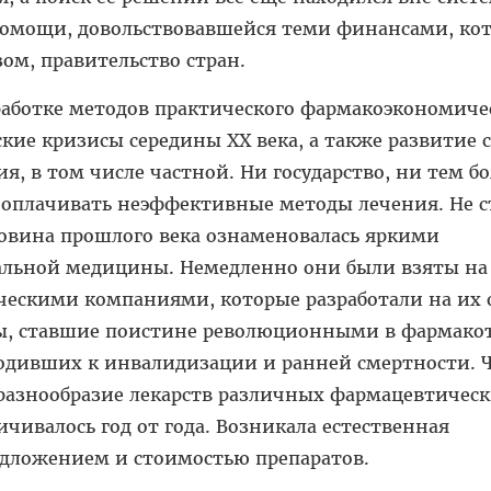
омощи, довольствовавшейся теми финансами, ко
зом, правительство стран.
работке методов практического фармакоэкономиче
кие кризисы середины ХХ века, а также развитие 
я, в том числе частной. Ни государство, ни тем бо
е оплачивать неэффективные методы лечения. Не 
ловина прошлого века ознаменовалась яркими
льной медицины. Немедленно они были взяты на
ескими компаниями, которые разработали на их 
ы, ставшие поистине революционными в фармако
водивших к инвалидизации и ранней смертности. 
 разнообразие лекарств различных фармацевтичес
ичивалось год от года. Возникала естественная
дложением и стоимостью препаратов.