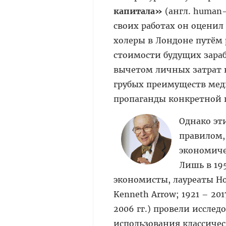
капитала»
(англ. human-
своих работах он оцени
холеры в Лондоне путём 
стоимости будущих зараб
вычетом личных затрат н
грубых преимуществ мед
пропаганды конкретной п
Однако эт
правилом,
экономиче
Лишь в 19
экономисты, лауреаты Но
Kenneth Arrow; 1921 – 201
2006 гг.) провели иссле
использования классиче