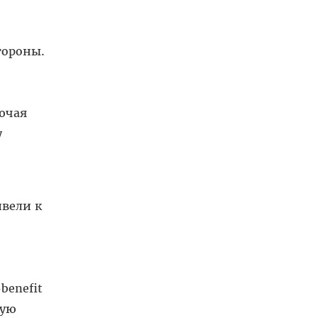
тороны.
ючая
у
ивели к
-benefit
вую