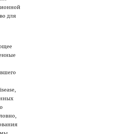
ционной
во для
еющее
венные
ившего
sease,
онных
о
ловно,
ования
емы