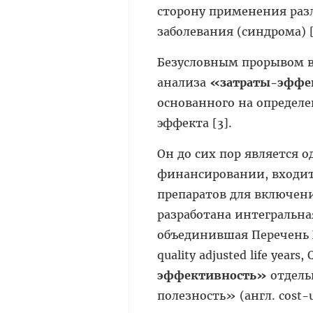
сторону применения раз
заболевания (синдрома) [
Безусловным прорывом в
анализа
«затраты-эффе
основанного на определ
эффекта [3].
Он до сих пор является 
финансировании, входит
препаратов для включени
разработана интегральн
объединившая Перечень 
quality adjusted life yea
эффективность»
отдель
полезность» (англ. cost-u