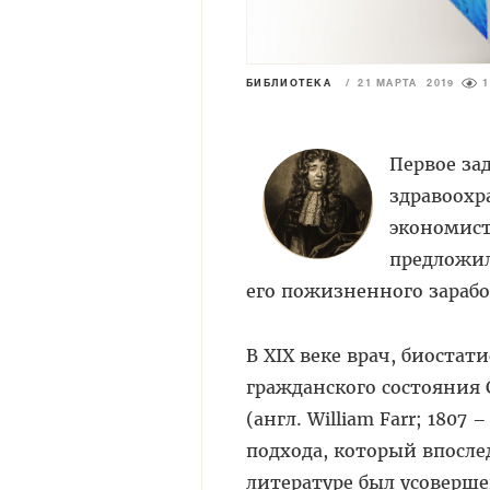
БИБЛИОТЕКА
/
21 МАРТА 2019
1
Первое за
здравоохра
экономист 
предложил
его пожизненного зарабо
В XIX веке врач, биостат
гражданского состояния 
(англ. William Farr; 1807
подхода, который впосл
литературе был усоверш