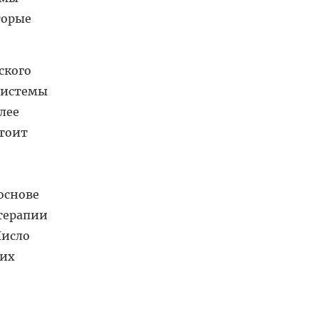
торые
ского
системы
лее
стоит
основе
терапии
Число
ких