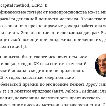
capital method, HCM). В
л финансовые потери от недопроизводства из-за э
расчёта денежной ценности человека. В качестве 
отков он вял прогнозируемые доходы работника з
а жизнь. Это значение он использовал для расчёт
ицинской помощи при эпидемиях, применяя их д
олитики [3].
и попытки были скорее исключением, чем
 и до 50-х годов XX века систематический
ский анализ в медицине не применяли.
50-х годах известные американские
белевской премии по экономике Кеннет Эрроу (ан
7 гг.) и Милтон Фридман (англ. Milton Friedman; 19
дования, доказавшие возможность практического
ских экономических методов в здравоохранении. 