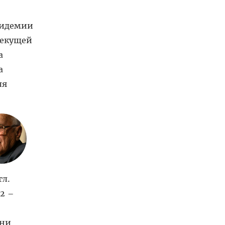
пидемии
текущей
а
а
ля
гл.
12 –
Они