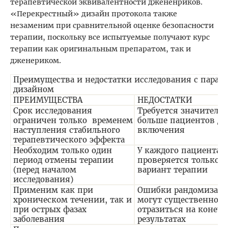
терапевтической эквивалентности джененриков.
«Перекрестный» дизайн протокола также
незаменим при сравнительной оценке безопасности
терапии, поскольку все испытуемые получают курс
терапии как оригинальным препаратом, так и
дженериком.
Преимущества и недостатки исследования с парал
дизайном
ПРЕИМУЩЕСТВА
НЕДОСТАТКИ
Срок исследования
Требуется значитель
ограничен только временем
больше пациентов дл
наступления стабильного
включения
терапевтического эффекта
Необходим только один
У каждого пациента
период отмены терапии
проверяется только 
(перед началом
вариант терапии
исследования)
Применим как при
Ошибки рандомизац
хроническом течении, так и
могут существенно
при острых фазах
отразиться на конеч
заболевания
результатах