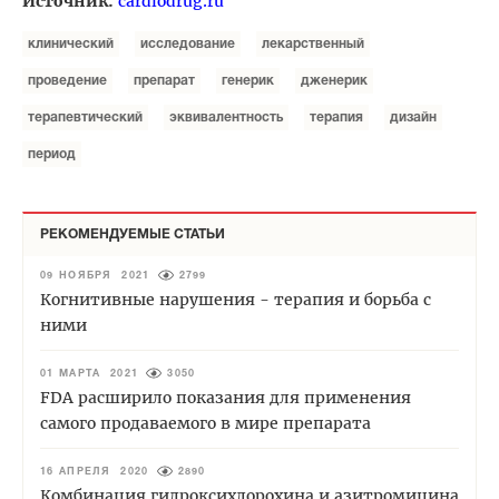
Источник:
cardiodrug.ru
клинический
исследование
лекарственный
проведение
препарат
генерик
дженерик
терапевтический
эквивалентность
терапия
дизайн
период
РЕКОМЕНДУЕМЫЕ СТАТЬИ
09 НОЯБРЯ 2021
2799
Когнитивные нарушения - терапия и борьба с
ними
01 МАРТА 2021
3050
FDA расширило показания для применения
самого продаваемого в мире препарата
16 АПРЕЛЯ 2020
2890
Комбинация гидроксихлорохина и азитромицина