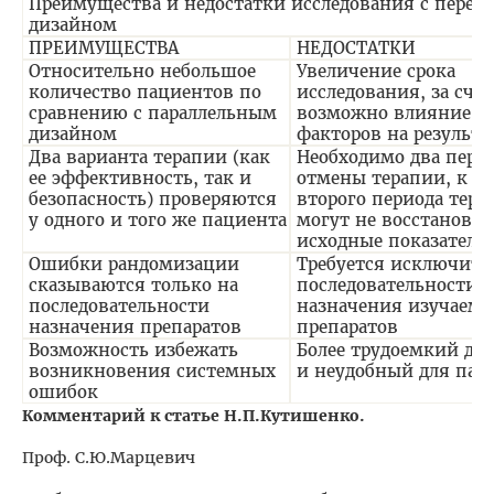
Преимущества и недостатки исследования с перек
дизайном
ПРЕИМУЩЕСТВА
НЕДОСТАТКИ
Относительно небольшое
Увеличение срока
количество пациентов по
исследования, за счет
сравнению с параллельным
возможно влияние д
дизайном
факторов на результ
Два варианта терапии (как
Необходимо два пери
ее эффективность, так и
отмены терапии, к н
безопасность) проверяются
второго периода тера
у одного и того же пациента
могут не восстанови
исходные показатели
Ошибки рандомизации
Требуется исключить
сказываются только на
последовательности
последовательности
назначения изучаем
назначения препаратов
препаратов
Возможность избежать
Более трудоемкий для
возникновения системных
и неудобный для пац
ошибок
Комментарий к статье Н.П.Кутишенко.
Проф. С.Ю.Марцевич