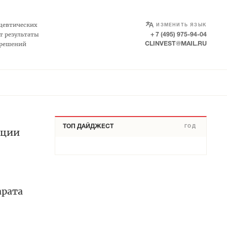
SELECT LANGUAGE
▼
цевтических
ИЗМЕНИТЬ ЯЗЫК
т результаты
+ 7 (495) 975-94-04
 решений
CLINVEST@MAIL.RU
ТОП ДАЙДЖЕСТ
ГОД
ации
арата