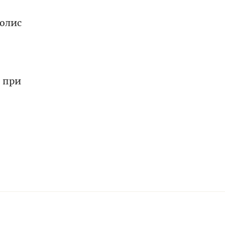
олис
 при