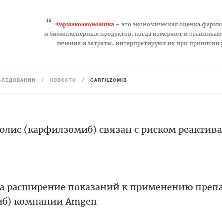
“
Фармакоэкономика
– это экономическая оценка фарма
и биоинженерных продуктов, когда измеряют и сравниваю
лечения и затраты, интерпретируют их при принятии
СЛЕДОВАНИЙ
/
НОВОСТИ
/
CARFILZOMIB
олис (карфилзомиб) связан с риском реактив
а расширение показаний к применению преп
иб) компании Amgen