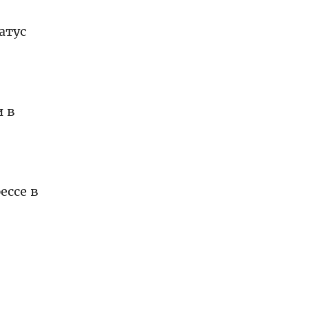
атус
 в
ессе в