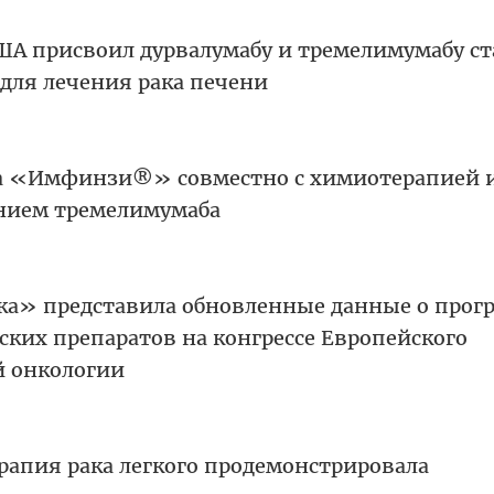
ША присвоил дурвалумабу и тремелимумабу ст
для лечения рака печени
а «Имфинзи®» совместно с химиотерапией и
нием тремелимумаба
а» представила обновленные данные о прогр
ских препаратов на конгрессе Европейского
й онкологии
рапия рака легкого продемонстрировала