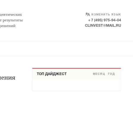
SELECT LANGUAGE
▼
цевтических
ИЗМЕНИТЬ ЯЗЫК
т результаты
+ 7 (495) 975-94-04
 решений
CLINVEST@MAIL.RU
ТОП ДАЙДЖЕСТ
МЕСЯЦ
ГОД
чения