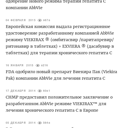
одобрение нового режима терапии гепатита С
компании AbbVie
04 ФЕВРАЛЯ 2015
9678
Европейская комиссия выдала регистрационное
удостоверение разработанному компанией AbbVie
режиму VIEKIRAX ® (омбитасвир /паритапревир/
ритонавир в таблетках) + EXVIERA ® (дасабувир в
таблетках) для терапии хронического гепатита С
16 ЯНВАРЯ 2015
8216
FDA одобрило новый препарат Виекира Пак (Viekira
Pak) компании AbbVie для лечения гепатита С
17 ДЕКАБРЯ 2014
6081
CHMP предоставил положительное заключение о
разработанном AbbVie режиме VIEKIRAX™ для
лечения хронического гепатита С в Европе
05 ДЕКАБРЯ 2014
5648