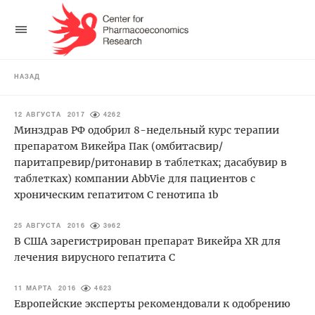
НАЗАД
12 АВГУСТА 2017
4262
Минздрав РФ одобрил 8-недельный курс терапии
препаратом Викейра Пак (омбитасвир/
паритапревир/ритонавир в таблетках; дасабувир в
таблетках) компании AbbVie для пациентов с
хроническим гепатитом С генотипа 1b
25 АВГУСТА 2016
3962
В США зарегистрирован препарат Викейра XR для
лечения вирусного гепатита С
11 МАРТА 2016
4623
Европейские эксперты рекомендовали к одобрению