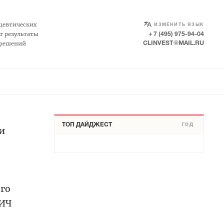
SELECT LANGUAGE
▼
цевтических
ИЗМЕНИТЬ ЯЗЫК
т результаты
+ 7 (495) 975-94-04
 решений
CLINVEST@MAIL.RU
ТОП ДАЙДЖЕСТ
ГОД
и
го
ВИЧ