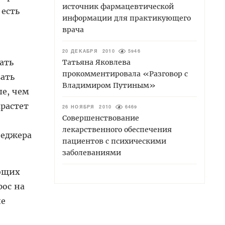
источник фармацевтической
 есть
информации для практикующего
врача
20 ДЕКАБРЯ 2010
5946
ать
Татьяна Яковлева
прокомментировала «Разговор с
ать
Владимиром Путиным»
е, чем
растет
26 НОЯБРЯ 2010
6469
Совершенствование
лекарственного обеспечения
неджера
пациентов с психическими
заболеваниями
ющих
рос на
ие