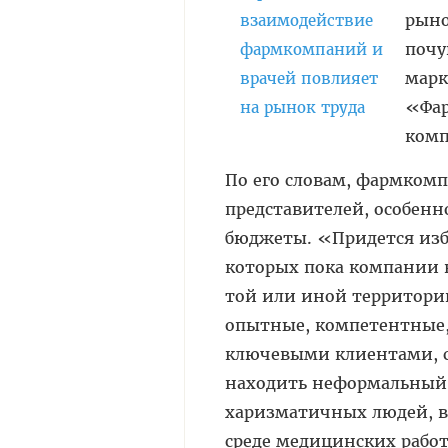
рыно
почу
марк
«Фар
комп
По его словам, фармком
представителей, особенн
бюджеты. «Придется изба
которых пока компании 
той или иной территории
опытные, компетентные,
ключевыми клиентами, с
находить неформальный 
харизматичных людей, в
среде медицинских рабо