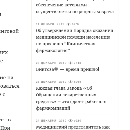
обеспечение которыми
о
осуществляется по рецептам врача
и
11 ЯНВАРЯ 2011
8776
Об утверждении Порядка оказания
инговой
медицинской помощи населению
по профилю "Клиническая
фармакология"
ких
ие
29 ДЕКАБРЯ 2010
7445
Виктоза® — время пришло!
ие на
25 ДЕКАБРЯ 2010
6965
зоваться
Каждая глава Закона «Об
 с
Обращении лекарственных
средств» – это фронт работ для
фармкомпаний
ет в
24 ДЕКАБРЯ 2010
9620
Медицинский представитель как
 При