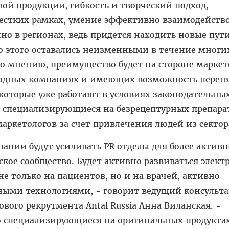
ой продукции, гибкость и творческий подход,
жестких рамках, умение эффективно взаимодейство
о в регионах, ведь придется находить новые пут
о этого оставались неизменными в течение многи
его мнению, преимущество будет на стороне маркет
одных компаниях и имеющих возможность перен
 которые уже работают в условиях законодательны
 специализирующиеся на безрецептурных препара
аркетологов за счет привлечения людей из сектор
нии будут усиливать PR отделы для более активн
кое сообщество. Будет активно развиваться элек
е только на пациентов, но и на врачей, активно
ыми технологиями, - говорит ведущий консульт
вого рекрутмента Antal Russia Анна Виланская. -
 специализирующиеся на оригинальных продуктах