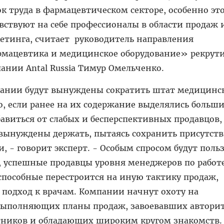
к труда в фармацевтическом секторе, особенно эт
вствуют на себе профессионалы в области продаж 
етинга, считает руководитель направления
мацевтика и медицинское оборудование» рекрут
ании Antal Russia Тимур Омельченко.
пании будут вынуждены сократить штат медицинс
о, если ранее на их содержание выделялись больш
виться от слабых и бесперспективных продавцов,
вынуждены держать, пытаясь сохранить присутств
, - говорит эксперт. - Особым спросом будут поль
 успешные продавцы уровня менеджеров по работе
пособные перестроится на иную тактику продаж,
подход к врачам. Компании начнут охоту на
ыполняющих планы продаж, завоевавших авторит
тников и обладающих широким кругом знакомств.