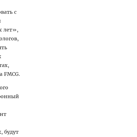
вать с
и
х лет»,
ологов,
ять
х
тах,
а FMCG.
ого
тронный
ант
, будут