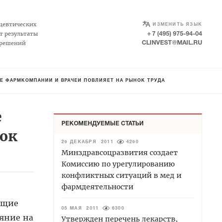
SELECT LANGUAGE
▼
цевтических
ИЗМЕНИТЬ ЯЗЫК
т результаты
+ 7 (495) 975-94-04
 решений
CLINVEST@MAIL.RU
Е ФАРМКОМПАНИЙ И ВРАЧЕЙ ПОВЛИЯЕТ НА РЫНОК ТРУДА
е
РЕКОМЕНДУЕМЫЕ СТАТЬИ
ок
29 ДЕКАБРЯ 2011
4290
Минздравсоцразвития создает
Комиссию по урегулированию
конфликтных ситуаций в мед и
фармдеятельности
ющие
05 МАЯ 2011
6300
яние на
Утвержден перечень лекарств,