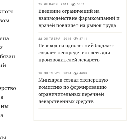
25 ЯНВАРЯ 2011
5667
жного
Введение ограничений на
взаимодействие фармкомпаний и
азом
врачей повлияет на рынок труда
ена
22 ОКТЯБРЯ 2015
3711
Переход на однолетний бюджет
и
создает неопределенность для
обязан
производителей лекарств
щий
16 ОКТЯБРЯ 2014
4839
Минздрав создал экспертную
комиссию по формированию
ерство
ограничительных перечней
 а
лекарственных средств
ены
ва
Kb]