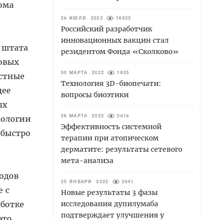
ома
29 ИЮЛЯ 2022
16625
Российский разработчик
и
инновационных вакцин стал
а штата
резидентом Фонда «Сколково»
ловых
остные
30 МАРТА 2022
1635
Технология 3D-биопечати:
щее
вопросы биоэтики
ых
нологии
26 МАРТА 2022
3918
Эффективность системной
 быстро
терапии при атопическом
дерматите: результаты сетевого
мета-анализа
одов
25 ЯНВАРЯ 2022
2941
 с
Новые результаты 3 фазы
ботке
исследования дупилумаба
подтверждает улучшения у
это