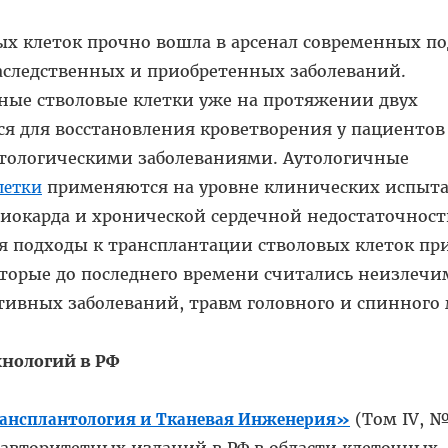
ых клеток прочно вошла в арсенал современных п
аследственных и приобретенных заболеваний.
ные стволовые клетки уже на протяжении двух
я для восстановления кроветворения у пациентов
тологическими заболеваниями. Аутологичные
применяются на уровне клинических испыт
летки
иокарда и хронической сердечной недостаточност
я подходы к трансплантации стволовых клеток пр
оторые до последнего времени считались неизлеч
тивных заболеваний, травм головного и спинного 
нологий в РФ
(Том IV, №
ансплантология и Тканевая Инженерия»
х авторитетных изданий в РФ в области клеточных