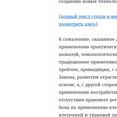
созданию новых техноло
(
полный текст статьи и м
).
посмотреть здесь
К сожалению, сказанное
применению практически
пожалуй, гемопоэтически
традиционно применяющи
проблем, приводящих, с 
Закона, развития отрас
основе, а, с другой сто
применению неотработан
отсутствия правового р
базы по применению кле
клеточной и тканевой т