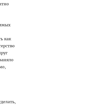
атно
димых
ь как
терство
круг
заняло
мо,
делать,