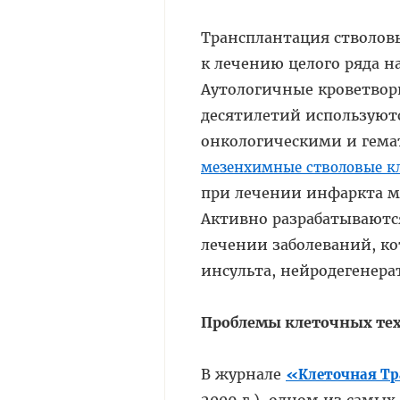
Трансплантация стволов
к лечению целого ряда н
Аутологичные кроветвор
десятилетий используютс
онкологическими и гема
мезенхимные стволовые к
при лечении инфаркта м
Активно разрабатываютс
лечении заболеваний, к
инсульта, нейродегенера
Проблемы клеточных тех
В журнале
«Клеточная Тр
2009 г.), одном из самы