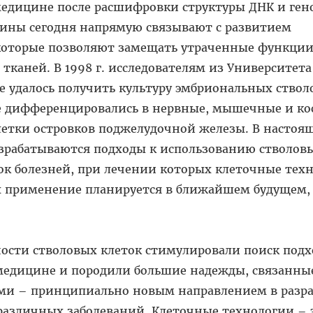
медицине после расшифровки структуры ДНК и ген
цины сегодня напрямую связывают с развитием
которые позволяют замещать утраченные функци
тканей. В 1998 г. исследователям из Университет
е удалось получить культуру эмбриональных ство
ые дифференцировались в нервные, мышечные и к
клетки островков поджелудочной железы. В настоя
азрабатываются подходы к использованию стволов
ок болезней, при лечении которых клеточные тех
х применение планируется в ближайшем будущем,
сти стволовых клеток стимулировали поиск подх
 медицине и породили большие надежды, связанные
ми – принципиально новым направлением в разра
различных заболеваний. Клеточные технологии – 