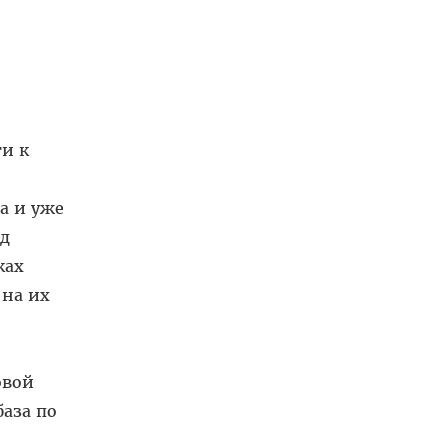
и к
а и уже
яд
ках
 на их
овой
аза по