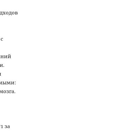
одходов
 с
аний
и.
и
имыми:
мозга.
1 за