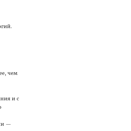
огий.
ее, чем
ния и с
о
ли —