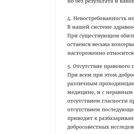
но без результата и како
4. Невостребованность н
В нашей системе здраво
При существующем обили
остаемся весьма консерв
настороженно относится
5. Отсутствие правового 
При всем при этом добро
различным проходимцам о
медицине, и с неравным
отсутствием гласности п
отсутствием последующе
приводит к разбазарива
добросовестных исследо