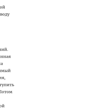
кой
воду
ний.
анная
на
димый
ия,
тупить
 Потом
ой