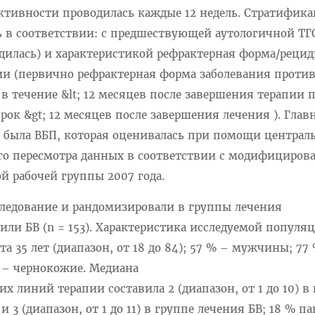
ективности проводилась каждые 12 недель. Стратифик
 в соответствии: с предшествующей аутологичной ТГ
одилась) и характеристикой рефрактерная форма/реци
ии (первично рефрактерная форма заболевания проти
в течение &lt; 12 месяцев после завершения терапии 
рок &gt; 12 месяцев после завершения лечения ). Гла
была ВБП, которая оценивалась при помощи централ
го пересмотра данных в соответствии с модифициро
 рабочей группы 2007 года.
ледование и рандомизировали в группы лечения
 или БВ (n = 153). Характеристика исследуемой популя
а 35 лет (диапазон, от 18 до 84); 57 % – мужчины; 77
% – чернокожие. Медиана
 линий терапии составила 2 (диапазон, от 1 до 10) в
3 (диапазон, от 1 до 11) в группе лечения БВ; 18 % п