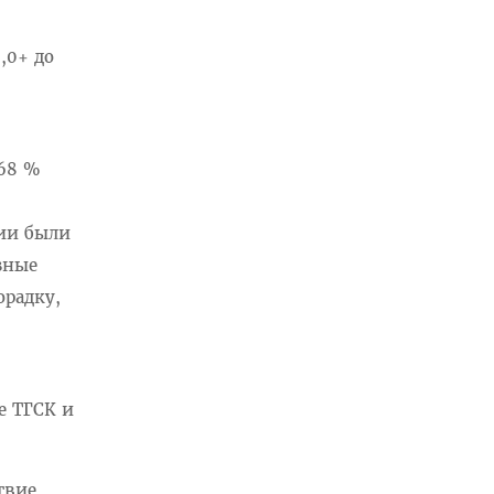
,0+ до
 68 %
ции были
зные
орадку,
е ТГСК и
твие