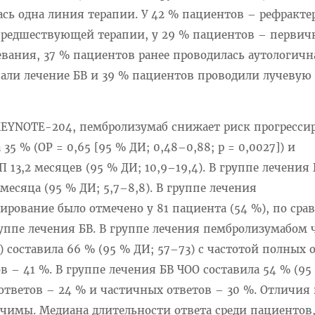
сь одна линия терапии. У 42 % пациентов – рефракте
предшествующей терапии, у 29 % пациентов – первич
вания, 37 % пациентов ранее проводилась аутологичн
чали лечение БВ и 39 % пациентов проводили лучевую
EYNOTE-204, пембролизумаб снижает риск прогресси
35 % (ОР = 0,65 [95 % ДИ; 0,48–0,88; p = 0,0027]) и
 13,2 месяцев (95 % ДИ; 10,9–19,4). В группе лечения 
месяца (95 % ДИ; 5,7–8,8). В группе лечения
рование было отмечено у 81 пациента (54 %), по сра
уппе лечения БВ. В группе лечения пембролизумабом 
 составила 66 % (95 % ДИ; 57–73) с частотой полных 
в – 41 %. В группе лечения БВ ЧОО составила 54 % (95
ответов – 24 % и частичных ответов – 30 %. Отличия
ачимы. Медиана длительности ответа среди пациентов