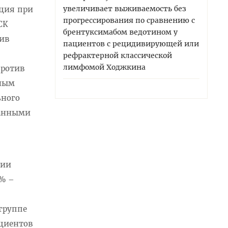
увеличивает выживаемость без
ация при
прогрессирования по сравнению с
СК
брентуксимабом ведотином у
див
пациентов с рецидивирующей или
в
рефрактерной классической
лимфомой Ходжкина
против
вным
ьного
ванными
ции
 % –
 группе
ациентов