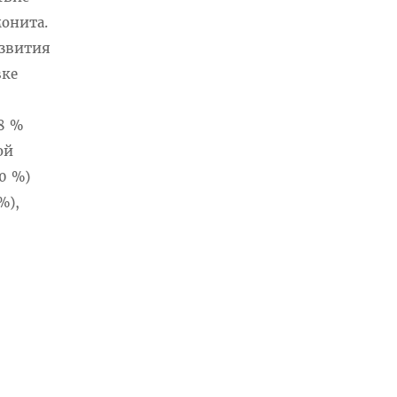
монита.
азвития
вке
8 %
ой
0 %)
%),