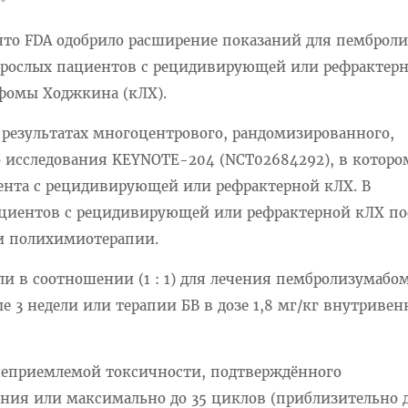
то FDA одобрило расширение показаний для пемброли
зрослых пациентов с рецидивирующей или рефрактер
фомы Ходжкина (кЛХ).
 результатах многоцентрового, рандомизированного,
о исследования KEYNOTE-204 (NCT02684292), в которо
ента с рецидивирующей или рефрактерной кЛХ. В
циентов с рецидивирующей или рефрактерной кЛХ пос
и полихимиотерапии.
 в соотношении (1 : 1) для лечения пембролизумабом
 3 недели или терапии БВ в дозе 1,8 мг/кг внутривен
неприемлемой токсичности, подтверждённого
ания или максимально до 35 циклов (приблизительно 