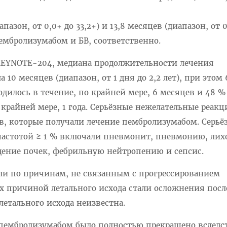
пазон, от 0,0+ до 33,2+) и 13,8 месяцев (диапазон, от 0
пембролизумабом и БВ, соответственно.
KEYNOTE-204, медиана продолжительности лечения
10 месяцев (диапазон, от 1 дня до 2,2 лет), при этом
дилось в течение, по крайней мере, 6 месяцев и 48 %
 крайней мере, 1 года. Серьёзные нежелательные реак
в, которые получали лечение пембролизумабом. Серьё
частотой ≥ 1 % включали пневмонит, пневмонию, лих
дение почек, фебрильную нейтропению и сепсис.
рли по причинам, не связанным с прогрессированием
ях причиной летального исхода стали осложнения посл
летального исхода неизвестна.
 пембролизумабом было полностью прекращено вследс