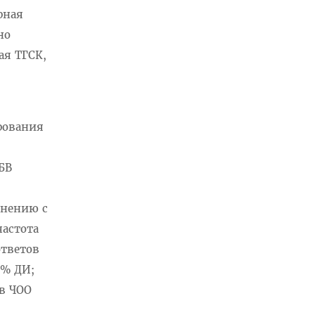
рная
но
ая ТГСК,
рования
БВ
внению с
частота
ответов
 % ДИ;
 в ЧОО
,