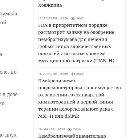
Ходжкина
зумаба
17 АПРЕЛЯ 2020
2697
ной
FDA в приоритетном порядке
рассмотрит заявку на одобрение
пембролизумаба для лечения
любых типов злокачественных
опухолей с высоким уровнем
м
мутационной нагрузки (TMB-H)
ле, по
16 АПРЕЛЯ 2020
2620
Пембролизумаб
продемонстрировал преимущество
 в дозе
в сравнении со стандартной
химиотерапией в первой линии
но
терапии колоректального рака с
MSI-H или dMMR
16 МАРТА 2020
2619
до двух
Пембролизумаб значительно