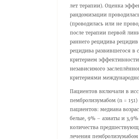
лет терапии). Оценка эфф
рандомизации проводилась
(проводилась или не пров
после терапии первой лин
раннего рецидива рецидив 
рецидива развившегося в с
критерием эффективности 
независимого заслеплённо
критериями международной
Пациентов включали в исс
пембролизумабом (n = 151)
пациентов: медиана возраст
белые, 9% – азиаты и 3,9
количества предшествующих
лечения пембролизумабом и 