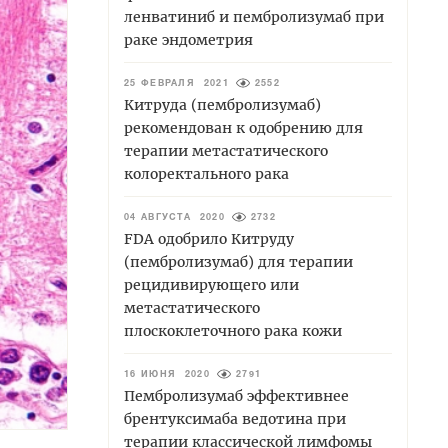
ленватиниб и пембролизумаб при
раке эндометрия
25 ФЕВРАЛЯ 2021
2552
Китруда (пембролизумаб)
рекомендован к одобрению для
терапии метастатического
колоректального рака
04 АВГУСТА 2020
2732
FDA одобрило Китруду
(пембролизумаб) для терапии
рецидивирующего или
метастатического
плоскоклеточного рака кожи
16 ИЮНЯ 2020
2791
Пембролизумаб эффективнее
брентуксимаба ведотина при
терапии классической лимфомы