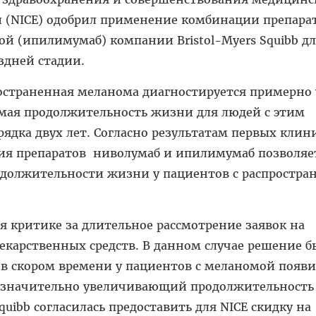
(NICE) одобрил применение комбинации препара
ой (ипилимумаб) компании Bristol-Myers Squibb д
здней стадии.
остраненная меланома диагностируется примерно 
емая продолжительность жизни для людей с этим
рядка двух лет. Согласно результатам первых клин
ия препаратов ниволумаб и ипилимумаб позволяе
одолжительности жизни у пациентов с распростра
ся критике за длительное рассмотрение заявок на
екарственных средств. В данном случае решение б
 в скором времени у пациентов с меланомой появи
 значительно увеличивающий продолжительность
quibb согласилась предоставить для NICE скидку на