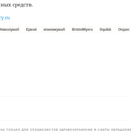
нных средств.
cy.ru
Ниволумаб
Ервой
ипилимумаб
BristolMyers
Squibb
Опдио
НА ТОЛЬКО ДЛЯ СПЕЦИАЛИСТОВ ЗДРАВООХРАНЕНИЯ И СФЕРЫ ОБРАЩЕНИЯ