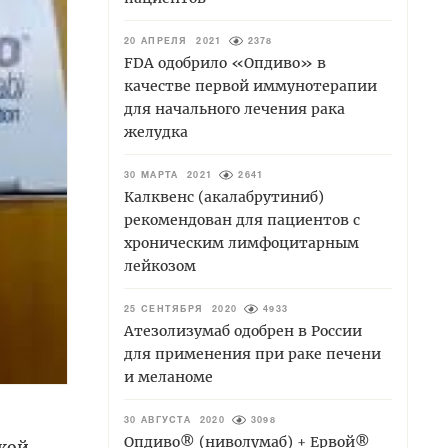
20 АПРЕЛЯ 2021
2378
FDA одобрило «Опдиво» в
качестве первой иммунотерапии
для начального лечения рака
желудка
30 МАРТА 2021
2641
Калквенс (акалабрутиниб)
рекомендован для пациентов с
хроническим лимфоцитарным
лейкозом
25 СЕНТЯБРЯ 2020
4933
Атезолизумаб одобрен в России
для применения при раке печени
и меланоме
30 АВГУСТА 2020
3098
Опдиво® (ниволумаб) + Ервой®
кой