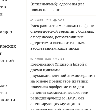
(ипилимумаб): одобрены два
тов
новых показания
ля
05 ИЮЛЯ 2020
3455
Риск развития меланомы на фоне
биологической терапии у больных
у 1300
с псориазом, ревматоидным
артритом и воспалительным
ических
заболеванием кишечника
т
ненной
30 ИЮНЯ 2020
2424
Комбинация Опдиво и Ервой с
двумя циклами
двухкомпонентной химиотерапии
на основе препаратов платины
ыло
получила одобрение FDA для
тся
лечения метастатического или
рецидивирующего НМРЛ без
 жизни.
активирующих мутаций в
качестве первой линии терапии