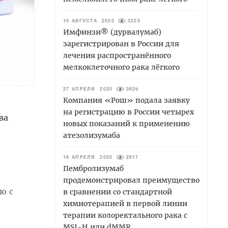
10 АВГУСТА 2020
3225
Имфинзи® (дурвалумаб)
зарегистрирован в России для
лечения распространённого
мелкоклеточного рака лёгкого
27 АПРЕЛЯ 2020
3629
Компания «Рош» подала заявку
на регистрацию в России четырех
тва
новых показаний к применению
атезолизумаба
16 АПРЕЛЯ 2020
2617
Пембролизумаб
продемонстрировал преимущество
ю с
в сравнении со стандартной
химиотерапией в первой линии
терапии колоректального рака с
MSI-H или dMMR