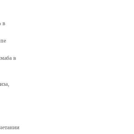
% в
ппе
умаба в
иза,
очетании