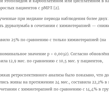
й этопозидом и карбоплатином или цисплатином в к
рослых пациентов с рМРЛ [2].
лученные при медиане периода наблюдения более двух 
ь дурвалумаба в сочетании с химиотерапией — сниж
авило 25% по сравнению с только химиотерапией (на
; номинальное значение p = 0,0032). Согласно обновл
ла 12,9 мес. по сравнению с 10,5 мес. у пациентов,
мках ретроспективного анализа было показано, что д
лись живы на протяжении 24 мес., составила 22,2% в
очетании с химиотерапией по сравнению с 14,4% в гр