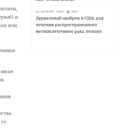
ультаты,
08 АПРЕЛЯ 2020
3541
лумаб) в
Дурвалумаб одобрен в США для
лечения распространенного
ином или
мелкоклеточного рака легкого
начимое
в июне
ия
вании
ества
 со