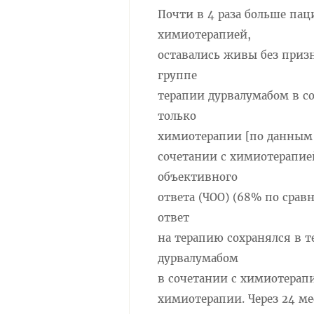
Почти в 4 раза больше пац
химиотерапией,
оставались живы без призн
группе
терапии дурвалумабом в с
только
химиотерапии [по данным 
сочетании с химиотерапие
объективного
ответа (ЧОО) (68% по срав
ответ
на терапию сохранялся в т
дурвалумабом
в сочетании с химиотерап
химиотерапии. Через 24 ме