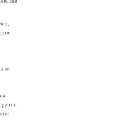
ачестве
лет,
ение
ённым
оля
 группе
уппе