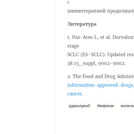
с
химиотерапией продолжали
Литература
1. Paz-Ares L, et al. Durval
stage
SCLC (ES-SCLC): Updated resu
38:15_suppl, 9002-9002.
2. The Food and Drug Admini
information-approved-drugs
cancer
.
дурвалумаб
Имфинзи
мелкок