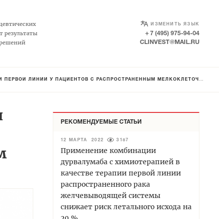
SELECT LANGUAGE
▼
цевтических
ИЗМЕНИТЬ ЯЗЫК
т результаты
+ 7 (495) 975-94-04
 решений
CLINVEST@MAIL.RU
ОЙ ЛИНИИ У ПАЦИЕНТОВ С РАСПРОСТРАНЁННЫМ МЕЛКОКЛЕТОЧНЫМ РАКОМ ЛЁГКОГО
и
РЕКОМЕНДУЕМЫЕ СТАТЬИ
12 МАРТА 2022
3187
м
Применение комбинации
дурвалумаба с химиотерапией в
качестве терапии первой линии
распространенного рака
желчевыводящей системы
снижает риск летального исхода на
20 %