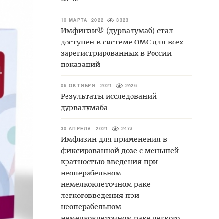
10 МАРТА 2022
3323
Имфинзи® (дурвалумаб) стал
доступен в системе ОМС для всех
зарегистрированных в России
показаний
06 ОКТЯБРЯ 2021
2926
Результаты исследований
дурвалумаба
30 АПРЕЛЯ 2021
2478
Имфизин для применения в
фиксированной дозе с меньшей
кратностью введения при
неоперабельном
немелкоклеточном раке
легкоговведения при
неоперабельном
немелкоклеточном раке легкого