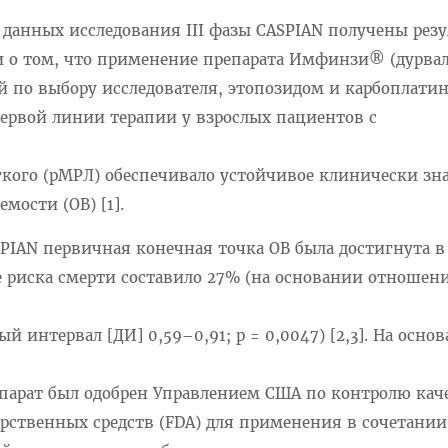
 данных исследования III фазы CASPIAN получены рез
и о том, что применение препарата Имфинзи® (дурва
й по выбору исследователя, этопозидом и карбоплат
первой линии терапии у взрослых пациентов с
кого (рМРЛ) обеспечивало устойчивое клинически з
ости (ОВ) [1].
SPIAN первичная конечная точка ОВ была достигнута 
е риска смерти составило 27% (на основании отношен
ый интервал [ДИ] 0,59–0,91; p = 0,0047) [2,3]. На осно
репарат был одобрен Управлением США по контролю кач
рственных средств (FDA) для применения в сочетании