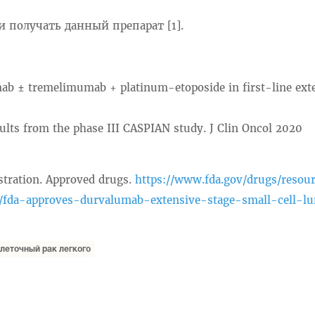
 получать данный препарат [1].
umab ± tremelimumab + platinum-etoposide in first-line ext
lts from the phase III CASPIAN study. J Clin Oncol 2020
stration. Approved drugs.
https://www.fda.gov/drugs/resou
/fda-approves-durvalumab-extensive-stage-small-cell-l
леточный рак легкого