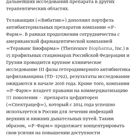
дальнейших исследований препарата в других
терапевтических областях.
Телаванцин («Вибатив») дополнил портфель
антибактериальных препаратов компании «Р-
Фарм». В рамках продолжения сотрудничества с
американской фармацевтической компанией
«Тераванс Биофарма» (Theravance
Biopharma
, Inc.) в
15 профильных стационарах Российской Федерации и
Грузии проводится крупное клиническое
исследование III фазы гетеродимерного антибиотика
цефилаванцина (TD-1792), результаты исследования
ожидаются в начале 2016 года. Кроме того, компания
«Р-Фарм» владеет правами на коммерциализацию
III
поколения - препарата цефдиторен
(«Спектрацеф»), который с 2014 года успешно
используется в России для лечения инфекций
верхних и нижних дыхательных путей. Таким
образом, «Р-Фарм» продолжает концентрировать
свои усилия на повышении доступности