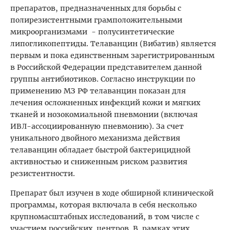
препаратов, пред
назначенных для борьбы с
полирезистентными грамположительными
микроорганизмами - полусинтетические
липогликопептиды. Телаванцин (Вибатив) является
первым и пока единственным зарегистрированным
в Российской Федерации представителем данной
группы антибиотиков. Согласно инструкции по
применению МЗ РФ телаванцин показан для
лечения осложненных инфекций кожи и мягких
тканей и нозокомиальной пневмонии (включая
ИВЛ-ассоциированную пневмонию). За счет
уникального двойного механизма действия
телаванцин обладает быстрой бактерицидной
активностью и сниженным риском развития
резистентности.
Препарат был изучен в ходе обширной клинической
программы, которая включала в себя несколько
крупномасштабных исследований, в том числе с
участием российских центров. В рамках этих