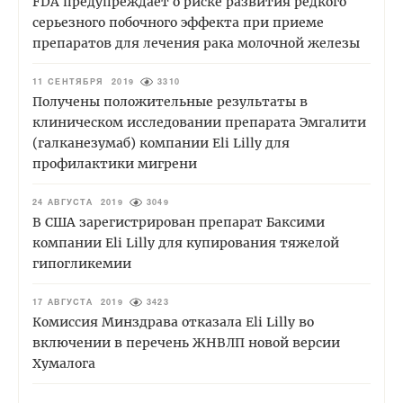
FDA предупреждает о риске развития редкого
серьезного побочного эффекта при приеме
препаратов для лечения рака молочной железы
11 СЕНТЯБРЯ 2019
3310
Получены положительные результаты в
клиническом исследовании препарата Эмгалити
(галканезумаб) компании Eli Lilly для
профилактики мигрени
24 АВГУСТА 2019
3049
В США зарегистрирован препарат Баксими
компании Eli Lilly для купирования тяжелой
гипогликемии
17 АВГУСТА 2019
3423
Комиссия Минздрава отказала Eli Lilly во
включении в перечень ЖНВЛП новой версии
Хумалога