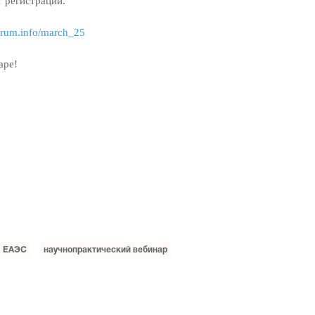
 регистрации.
forum.info/march_25
аре!
ЕАЭС
научнопрактический вебинар