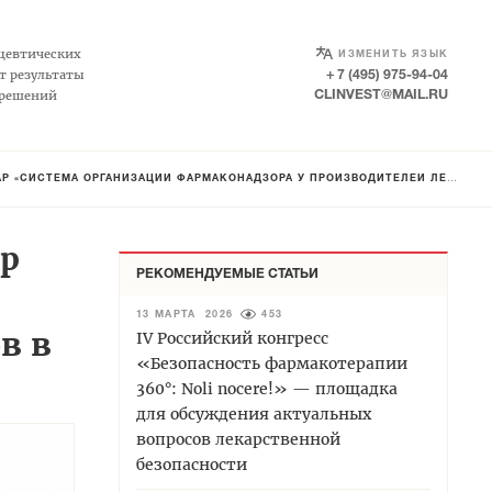
SELECT LANGUAGE
▼
цевтических
ИЗМЕНИТЬ ЯЗЫК
т результаты
+ 7 (495) 975-94-04
 решений
CLINVEST@MAIL.RU
РГАНИЗАЦИИ ФАРМАКОНАДЗОРА У ПРОИЗВОДИТЕЛЕЙ ЛЕКАРСТВЕННЫХ ПРЕПАРАТОВ В ЕАЭС»
р
РЕКОМЕНДУЕМЫЕ СТАТЬИ
13 МАРТА 2026
453
в в
IV Российский конгресс
«Безопасность фармакотерапии
360°: Noli nocere!» — площадка
для обсуждения актуальных
вопросов лекарственной
безопасности