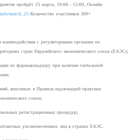
иятие пройдёт 25 марта, 10:00 - 12:00, Онлайн
m.info/march_25
Количество участников 300+
и взаимодействия с регуляторными органами по
риториях стран Евразийского экономического союза
(ЕАЭС);
ации по фармаконадзору при наличии глобальной
ании;
ений, вносимых в Правила надлежащей практики
ономического союза;
ональных регистрационных процедур;
контактных уполномоченных лиц в странах ЕАЭС.