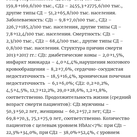
159,8→169,6/100 тыс., СД2 – 2455,3→2775,6/100 тыс.,
другие типы СД – 51,2→65,8/100 тыс. населения.
Заболеваемость: СД1 – 9,8→7,0/100 тыс., СД2 –
226,7→185,2/100 тыс. населения, другие типы СД –
7,8→12,4/100 тыс. населения. Смертность: СД1 –
2,3/100 тыс., СД2 – 68,4/100 тыс., другие типы СД –
0,8/100 тыс. населения. Структура причин смерти
2013→2017 гг.: СД1: диабетические комы – 2,0→1,5%,
инфаркт миокарда – 4,0→4,4%,нарушения мозгового
кровообращения – 8,2→7,6%, сердечно-сосудистая
недостаточность – 18,5→16,4%, хроническая почечная
недостаточность – 6,1→6,0%; СД2: 0,2→0,2%,
4,5→4,5%, 12,7→12,2%, 29,0→28,6%, 1,2→1,8%,
соответственно. Продолжительность жизни (средний
возраст смерти пациентов): СД1 мужчины –
50,3→50,2 лет, женщины – 60,2→57,2 лет; СД2 –
69,8→70,3, 75,1→75,9 лет, соответственно. Количество
пациентов с целевым уровнем HbA1c<7%: при СД1 –
22,3%→34,0%, при СД2 – 38,0%→52,4%, с уровнем