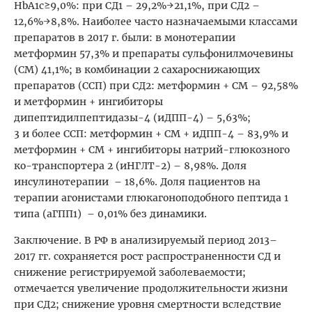
HbA1c≥9,0%: при СД1 – 29,2%→21,1%, при СД2 –
12,6%→8,8%. Наиболее часто назначаемыми классами
препаратов в 2017 г. были: в монотерапии
метформин 57,3% и препараты сульфонилмочевины
(СМ) 41,1%; в комбинации 2 сахароснижающих
препаратов (ССП) при СД2: метформин + СМ – 92,58%
и метформин + ингибиторы
дипептидилпептидазы-4 (иДПП-4) – 5,63%;
3 и более ССП: метформин + СМ + иДПП-4 – 83,9% и
метформин + СМ + ингибиторы натрий-глюкозного
ко-транспортера 2 (иНГЛТ-2) – 8,98%. Доля
инсулинотерапии – 18,6%. Доля пациентов на
терапии агонистами глюкагоноподобного пептида 1
типа (аГПП1) – 0,01% без динамики.
Заключение. В РФ в анализируемый период 2013–
2017 гг. сохраняется рост распространенности СД и
снижение регистрируемой заболеваемости;
отмечается увеличение продолжительности жизни
при СД2; снижение уровня смертности вследствие