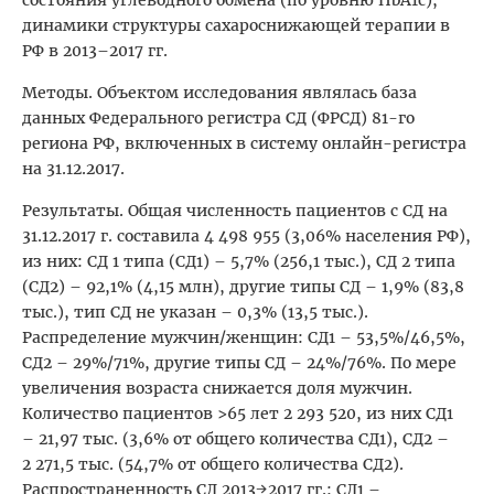
состояния углеводного обмена (по уровню HbA1c),
динамики структуры сахароснижающей терапии в
РФ в 2013–2017 гг.
Методы. Объектом исследования являлась база
данных Федерального регистра СД (ФРСД) 81-го
региона РФ, включенных в систему онлайн-регистра
на 31.12.2017.
Результаты. Общая численность пациентов с СД на
31.12.2017 г. составила 4 498 955 (3,06% населения РФ),
из них: СД 1 типа (СД1) – 5,7% (256,1 тыс.), СД 2 типа
(СД2) – 92,1% (4,15 млн), другие типы СД – 1,9% (83,8
тыс.), тип СД не указан – 0,3% (13,5 тыс.).
Распределение мужчин/женщин: СД1 – 53,5%/46,5%,
СД2 – 29%/71%, другие типы СД – 24%/76%. По мере
увеличения возраста снижается доля мужчин.
Количество пациентов >65 лет 2 293 520, из них СД1
– 21,97 тыс. (3,6% от общего количества СД1), СД2 –
2 271,5 тыс. (54,7% от общего количества СД2).
Распространенность СД 2013→2017 гг.: СД1 –