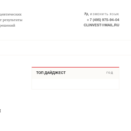
SELECT LANGUAGE
▼
цевтических
ИЗМЕНИТЬ ЯЗЫК
т результаты
+ 7 (495) 975-94-04
 решений
CLINVEST@MAIL.RU
ТОП ДАЙДЖЕСТ
ГОД
й