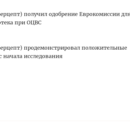
берцепт) получил одобрение Еврокомиссии дл
отека при ОЦВС
берцепт) продемонстрировал положительные
 с начала исследования