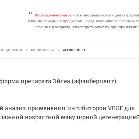
“
Фармакоэкономика
– это экономическая оценка фарма
и биоинженерных продуктов, когда измеряют и сравниваю
лечения и затраты, интерпретируют их при принятии
СЛЕДОВАНИЙ
/
БИБЛИОТЕКА
/
AFLIBERCEPT
 форма препарата Эйлеа (афлиберцепт)
й анализ применения ингибиторов VEGF для
влажной возрастной макулярной дегенерацие