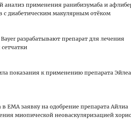
 анализ применения ранибизумаба и афлибе
в с диабетическим макулярным отёком
 Bayer разрабатывают препарат для лечения
 сетчатки
ла показания к применению препарата Эйлеа
 в ЕМА заявку на одобрение препарата Айлиа
чения миопической неоваскуляризацией хори