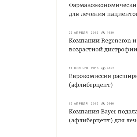
Фармакоэкономический
для лечения пациенто
05 АПРЕЛЯ 2016
4430
Компании Regeneron и
возрастной дистрофии
11 НОЯБРЯ 2015
4922
Еврокомиссия расшири
(афлиберцепт)
15 АПРЕЛЯ 2015
5446
Компания Bayer подала
(афлиберцепт) для ле