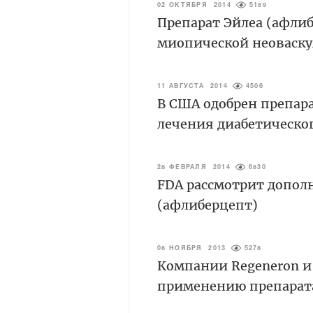
02 ОКТЯБРЯ 2014
5189
Препарат Эйлеа (афли
миопической неоваск
11 АВГУСТА 2014
4506
В США одобрен препар
лечения диабетическог
28 ФЕВРАЛЯ 2014
6830
FDA рассмотрит допол
(афлиберцепт)
08 НОЯБРЯ 2013
5278
Компании Regeneron и 
применению препарата