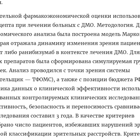
я.
ительной фармакоэкономической оценки использо
цепта при лечении больных с ДМО. Методология. Д
омического анализа была построена модель Марко
орая отражала динамику изменения зрения пациен
 либо ранибизумаб в контексте лечения ДМО. Для
х препаратов была сформирована симулируемая гр
ек. Анализ проводился с точки зрения системы
ательщик — ТФОМС), а также с позиции бюджета РФ
чника данных о клинической эффективности испол
ванных контролируемых клинических исследован
тивность, безопасность и переносимость сравнив
ледования составил 3 года. В качестве критериев
рано число пациентов, избежавших нарушений зр
ой классификации зрительных расстройств. Крит