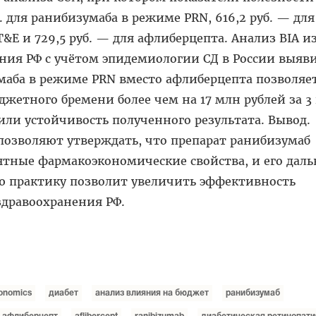
б. для ранибизумаба в режиме PRN, 616,2 руб. — для
&E и 729,5 руб. — для афлиберцепта. Анализ BIA и
ления РФ с учётом эпидемиологии СД в России выяви
маба в режиме PRN вместо афлиберцепта позволяе
жетного бремени более чем на 17 млн рублей за 3 
или устойчивость полученного результата. Вывод.
позволяют утверждать, что препарат ранибизумаб
ятные фармакоэкономические свойства, и его дал
ю практику позволит увеличить эффективность
здравоохранения РФ.
onomics
диабет
анализ влияния на бюджет
ранибизумаб