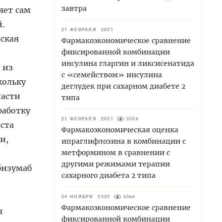
завтра
яет сам
й.
21 ФЕВРАЛЯ 2021
ская
Фармакоэкономическое сравнение
фиксированной комбинации
инсулина гларгин и ликсисенатида
 из
с «семейством» инсулина
кольку
деглудек при сахарном диабете 2
ласти
типа
работку
21 ФЕВРАЛЯ 2021
3359
ста
Фармакоэкономическая оценка
и,
ипраглифлозина в комбинации с
метформином в сравнении с
другими режимами терапии
бизумаб
сахарного диабета 2 типа
24 НОЯБРЯ 2020
3389
Фармакоэкономическое сравнение
я
фиксированной комбинации