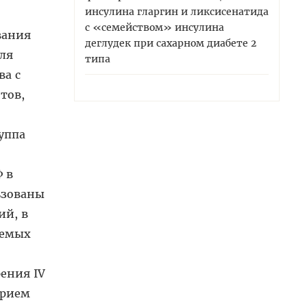
инсулина гларгин и ликсисенатида
с «семейством» инсулина
вания
деглудек при сахарном диабете 2
ля
типа
ва с
тов,
уппа
 в
ьзованы
ий, в
аемых
ения IV
ерием