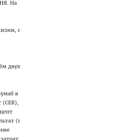
НЯ. На
изни, с
ём двух
зумаб в
 (CER),
рцепт
ьтат (1
жиме
 затрат