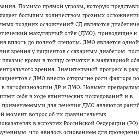
ания. Помимо прямой угрозы, которую представл
обладает большим количеством грозных осложнени
имых поздних осложнений СД являются диабетиче
бетический макулярный отёк (ДМО), приводящие к
ия вплоть до полной слепоты. ДМО является одной
ия зрения у пациентов с сахарным диабетом, пос
 плазмы крови в толщу сетчатки в макулярной об
нтрального зрения. Значительный прогресс в раз
пациентов с ДМО внесло открытие роли фактора ро
) в патофизиологии ДР и ДМО. Новыми препаратам
шими себя в ходе клинических исследований и в
о применяемыми для лечения ДМО являются рани
ый момент вопрос об их сравнительных
казателях в условиях Российской Федерации (РФ)
зученным, что явилось основанием для проведени