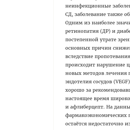
неинфекционные заболев
СД, заболевание также 
Одним из наиболее знач
ретинопатия (ДР) и диа
постепенной утрате зрен
основных причин снижен
вследствие пропотевания
происходит нарушение це
новых методов лечения 
эндотелия сосудов (VEGF
хорошо за рекомендовав
настоящее время широк
и афлиберцепт. На данн
фармакоэкономических по
остаётся недостаточно и