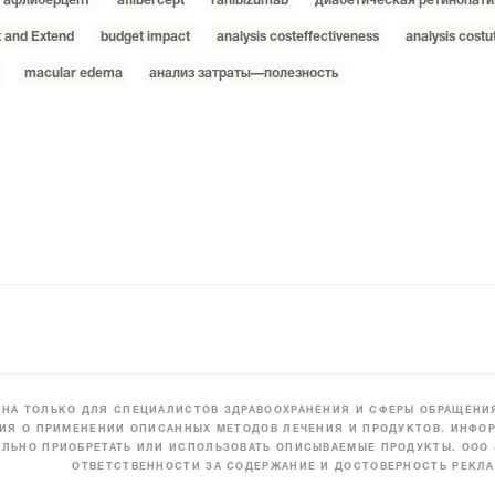
афлиберцепт
aflibercept
ranibizumab
диабетическая ретинопати
t and Extend
budget impact
analysis costeffectiveness
analysis costut
macular edema
анализ затраты—полезность
НА ТОЛЬКО ДЛЯ СПЕЦИАЛИСТОВ ЗДРАВООХРАНЕНИЯ И СФЕРЫ ОБРАЩЕНИЯ
ИЯ О ПРИМЕНЕНИИ ОПИСАННЫХ МЕТОДОВ ЛЕЧЕНИЯ И ПРОДУКТОВ. ИНФОР
ЛЬНО ПРИОБРЕТАТЬ ИЛИ ИСПОЛЬЗОВАТЬ ОПИСЫВАЕМЫЕ ПРОДУКТЫ. ООО
ОТВЕТСТВЕННОСТИ ЗА СОДЕРЖАНИЕ И ДОСТОВЕРНОСТЬ РЕКЛА