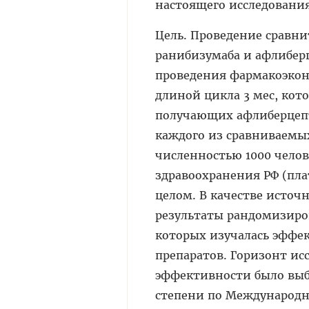
настоящего исследовани
Цель. Проведение сравн
ранибизумаба и афлибер
проведения фармакоэкон
длиной цикла 3 мес, кот
получающих афлиберцепт
каждого из сравниваемы
численностью 1000 челов
здравоохранения РФ (пл
целом. В качестве исто
результаты рандомизиро
которых изучалась эффек
препаратов. Горизонт исс
эффективности было выб
степени по Международн