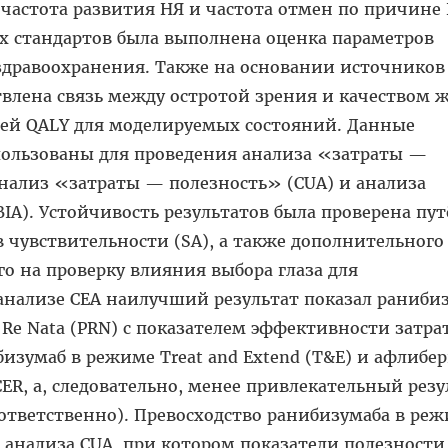
частота развития НЯ и частота отмен по причине 
 стандартов была выполнена оценка параметров
здравоохранения. Также на основании источников
влена связь между остротой зрения и качеством ж
ей QALY для моделируемых состояний. Данные
ользованы для проведения анализа «затраты —
нализ «затраты — полезность» (CUA) и анализа
A). Устойчивость результатов была проверена пут
чувствительности (SA), а также дополнительного
го на проверку влияния выбора глаза для
 анализе CEA наилучший результат показал раниби
Re Nata (PRN) с показателем эффективности затрат
бизумаб в режиме Treat and Extend (T&E) и афлибе
ER, а, следовательно, менее привлекательный резул
, соответственно). Превосходство ранибизумаба в ре
е анализа CUA, при котором показатели полезности