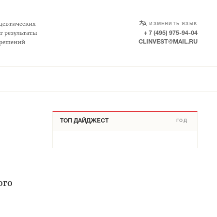
SELECT LANGUAGE
▼
цевтических
ИЗМЕНИТЬ ЯЗЫК
т результаты
+ 7 (495) 975-94-04
 решений
CLINVEST@MAIL.RU
ТОП ДАЙДЖЕСТ
ГОД
ого