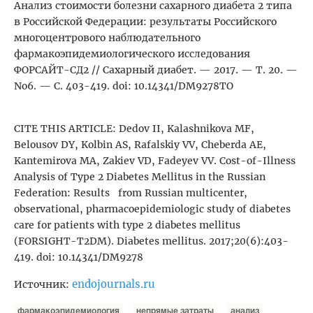
Анализ стоимости болезни сахарного диабета 2 типа
в Российской Федерации: результаты Российского
многоцентрового наблюдательного
фармакоэпидемиологического исследования
ФОРСАЙТ-СД2 // Сахарный диабет. — 2017. — Т. 20. —
No6. — С. 403-419. doi: 10.14341/DM9278TO
CITE THIS ARTICLE: Dedov II, Kalashnikova MF,
Belousov DY, Kolbin AS, Rafalskiy VV, Cheberda AE,
Kantemirova MA, Zakiev VD, Fadeyev VV. Cost-of-Illness
Analysis of Type 2 Diabetes Mellitus in the Russian
Federation: Results from Russian multicenter,
observational, pharmacoepidemiologic study of diabetes
care for patients with type 2 diabetes mellitus
(FORSIGHT-Т2DM). Diabetes mellitus. 2017;20(6):403-
419. doi: 10.14341/DM9278
endojournals.ru
Источник:
фармакоэпидемиология
непрямые затраты
анализ