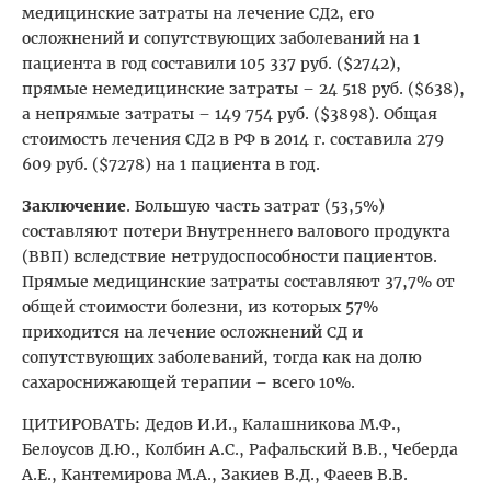
медицинские затраты на лечение СД2, его
осложнений и сопутствующих заболеваний на 1
пациента в год составили 105 337 руб. ($2742),
прямые немедицинские затраты – 24 518 руб. ($638),
а непрямые затраты – 149 754 руб. ($3898). Общая
стоимость лечения СД2 в РФ в 2014 г. составила 279
609 руб. ($7278) на 1 пациента в год.
Заключение
. Большую часть затрат (53,5%)
составляют потери Внутреннего валового продукта
(ВВП) вследствие нетрудоспособности пациентов.
Прямые медицинские затраты составляют 37,7% от
общей стоимости болезни, из которых 57%
приходится на лечение осложнений СД и
сопутствующих заболеваний, тогда как на долю
сахароснижающей терапии – всего 10%.
ЦИТИРОВАТЬ: Дедов И.И., Калашникова М.Ф.,
Белоусов Д.Ю., Колбин А.С., Рафальский В.В., Чеберда
А.Е., Кантемирова М.А., Закиев В.Д., Фаеев В.В.