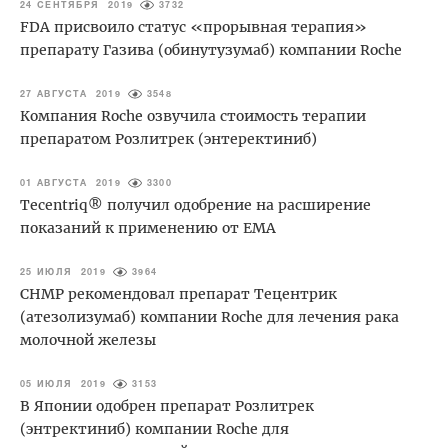
24 СЕНТЯБРЯ 2019
3732
FDA присвоило статус «прорывная терапия»
препарату Газива (обинутузумаб) компании Roche
27 АВГУСТА 2019
3548
Компания Roche озвучила стоимость терапии
препаратом Розлитрек (энтеректиниб)
01 АВГУСТА 2019
3300
Tecentriq® получил одобрение на расширение
показаний к применению от EMA
25 ИЮЛЯ 2019
3964
СНМР рекомендовал препарат Тецентрик
(атезолизумаб) компании Roche для лечения рака
молочной железы
05 ИЮЛЯ 2019
3153
В Японии одобрен препарат Розлитрек
(энтректиниб) компании Roche для