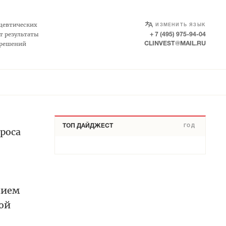
SELECT LANGUAGE
▼
цевтических
ИЗМЕНИТЬ ЯЗЫК
т результаты
+ 7 (495) 975-94-04
 решений
CLINVEST@MAIL.RU
ТОП ДАЙДЖЕСТ
ГОД
роса
нием
ой