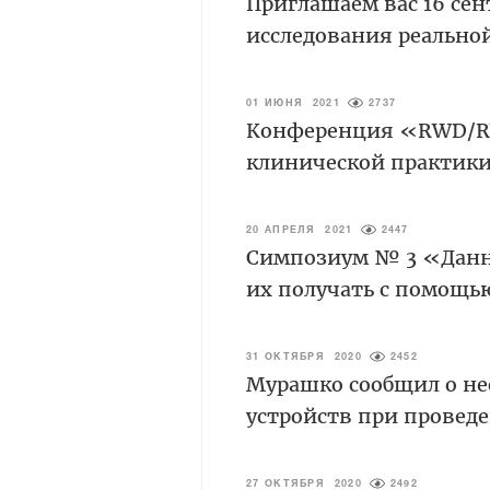
Приглашаем вас 16 с
исследования реально
01 ИЮНЯ 2021
2737
Конференция «RWD/RW
клинической практики
20 АПРЕЛЯ 2021
2447
Симпозиум № 3 «Данн
их получать с помощь
31 ОКТЯБРЯ 2020
2452
Мурашко сообщил о н
устройств при провед
27 ОКТЯБРЯ 2020
2492