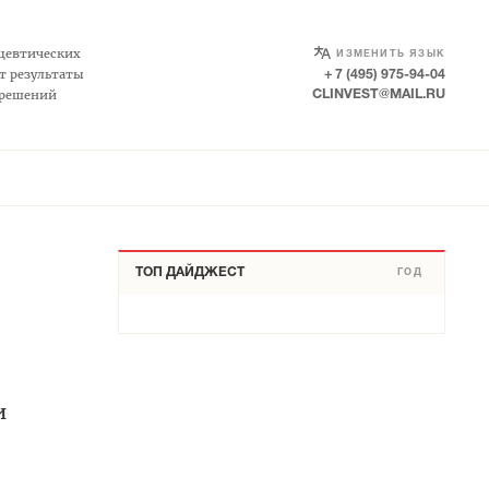
SELECT LANGUAGE
▼
цевтических
ИЗМЕНИТЬ ЯЗЫК
т результаты
+ 7 (495) 975-94-04
 решений
CLINVEST@MAIL.RU
ТОП ДАЙДЖЕСТ
ГОД
и