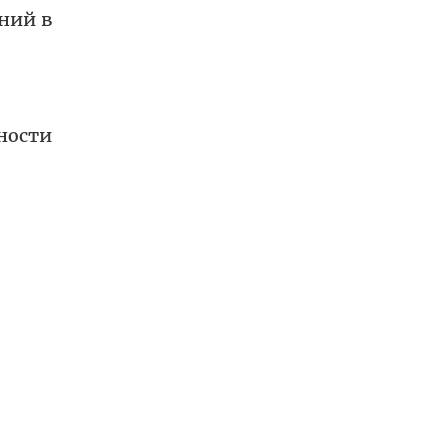
ний в
ности