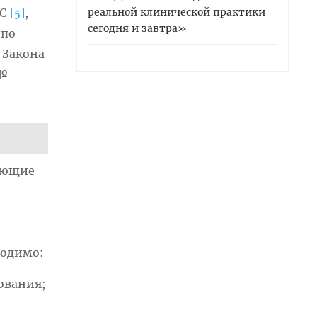
реальной клинической практики
ЭС
,
[5]
сегодня и завтра»
 по
, Закона
 №
еющие
ходимо:
ования;