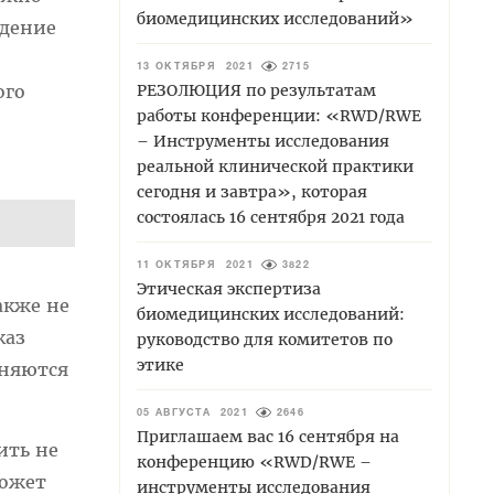
биомедицинских исследований»
едение
13 ОКТЯБРЯ 2021
2715
РЕЗОЛЮЦИЯ по результатам
ого
работы конференции: «RWD/RWE
– Инструменты исследования
реальной клинической практики
сегодня и завтра», которая
состоялась 16 сентября 2021 года
11 ОКТЯБРЯ 2021
3822
Этическая экспертиза
акже не
биомедицинских исследований:
каз
руководство для комитетов по
этике
аняются
05 АВГУСТА 2021
2646
Приглашаем вас 16 сентября на
ить не
конференцию «RWD/RWE –
может
инструменты исследования