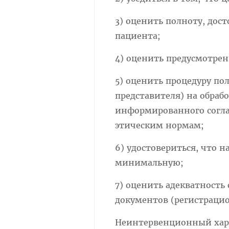
3) оценить полноту, дос
пациента;
4) оценить предусмотре
5) оценить процедуру по
представителя) на обраб
информированного согл
этическим нормам;
6) удостовериться, что 
минимальную;
7) оценить адекватност
документов (регистрацио
Неинтервенционный хара