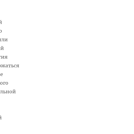
й
о
или
ий
тия
ржаться
ве
ого
ельной
й