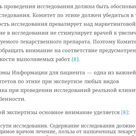
ь проведения исследования должна быть обоснова
следования. Комитет по этике должен убедиться в 
ость исследования превалирует над маркетинговой
ие в исследовании не стимулирует врачей к увел
уемого лекарственного препарата. Поэтому Комит
 обращать внимание на соответствие предусмотре
мкости выполняемых работ
.
[8]
ормы Информации для пациента — одна из важне
тетов по этике при экспертизе любых видов
енка при проведении исследований реальной клини
бенности.
ой экспертизы основное внимание уделяется
:
[8]
сути исследования. Содержание исследования должно
димое врачом лечение, польза от назначенных лекарс