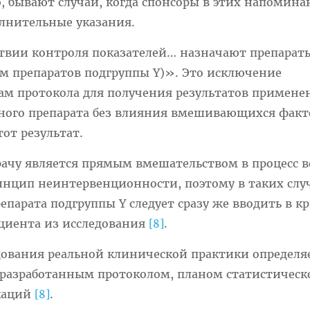
, бывают случаи, когда спонсоры в этих напомин
олнительные указания.
твии контроля показателей… назначают препарат
м препаратов подгруппы Y)». Это исключение
ам протокола для получения результатов примене
нного препарата без влияния вмешивающихся факт
от результат.
рачу является прямым вмешательством в процесс 
инцип неинтервенционности, поэтому в таких слу
епарата подгруппы Y следует сразу же вводить в к
циента из исследования
.
[8]
дования реальной клинической практики определя
разработанным протоколом, планом статистическ
каций
.
[8]