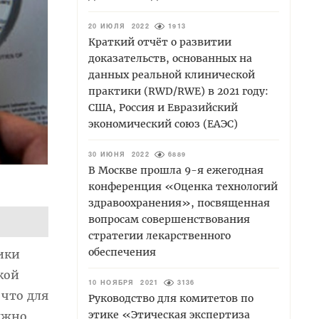
20 ИЮЛЯ 2022
1913
Краткий отчёт о развитии
доказательств, основанных на
данных реальной клинической
практики (RWD/RWE) в 2021 году:
США, Россия и Евразийский
экономический союз (ЕАЭС)
30 ИЮНЯ 2022
6889
В Москве прошла 9-я ежегодная
конференция «Оценка технологий
здравоохранения», посвященная
вопросам совершенствования
стратегии лекарственного
обеспечения
ики
кой
10 НОЯБРЯ 2021
3136
 что для
Руководство для комитетов по
этике «Этическая экспертиза
олжно