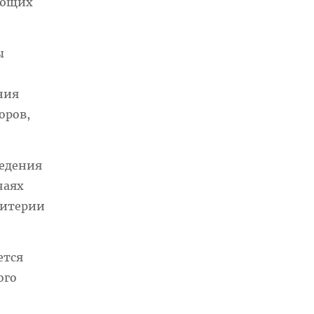
ающих
ы
ния
оров,
ведения
чаях
ритерии
ется
ого