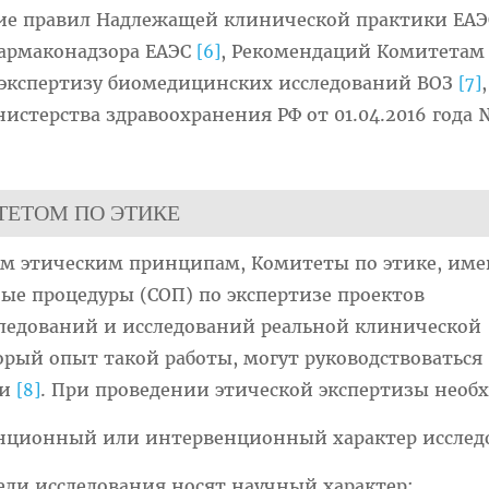
вие правил Надлежащей клинической практики ЕА
армаконадзора ЕАЭС
, Рекомендаций Комитетам
[6]
экспертизу биомедицинских исследований ВОЗ
[7]
истерства здравоохранения РФ от 01.04.2016 года
ТЕТОМ ПО ЭТИКЕ
им этическим принципам, Комитеты по этике, им
ые процедуры (СОП) по экспертизе проектов
едований и исследований реальной клинической
орый опыт такой работы, могут руководствоваться
ми
. При проведении этической экспертизы необ
[8]
енционный или интервенционный характер исслед
цели исследования носят научный характер;