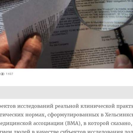
1437
роектов исследований реальной клинической практ
этических нормах, сформулированных в Хельсинкс
дицинской ассоциации (ВМА), в которой сказано,
стием людей в качестве субъектов исследования д