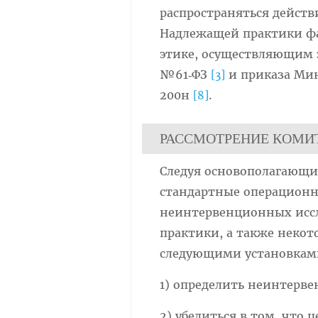
распространяться дейст
Надлежащей практики ф
этике, осуществляющим 
№61‑ФЗ
и приказа Мин
[3]
200н
.
[8]
РАССМОТРЕНИЕ КОМИ
Следуя основополагающ
стандартные операционн
неинтервенционных иссл
практики, а также некот
следующими установка
1) определить неинтерв
2) убедиться в том, что 