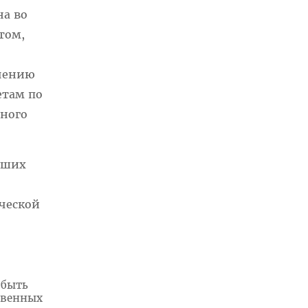
на во
том,
ичению
етам по
нного
йших
ческой
 быть
твенных