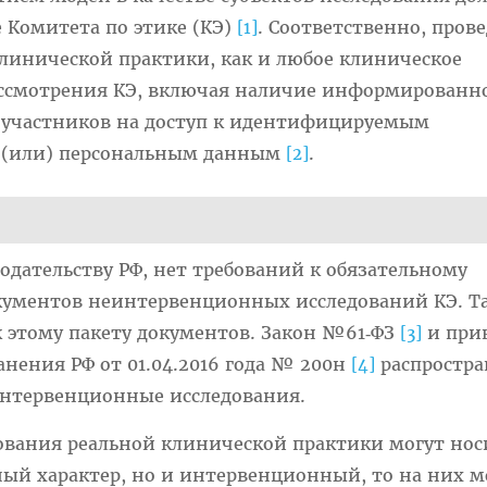
 Комитета по этике (КЭ)
. Соответственно, пров
[1]
линической практики, как и любое клиническое
рассмотрения КЭ, включая наличие информированн
 участников на доступ к идентифицируемым
 (или) персональным данным
.
[2]
одательству РФ, нет требований к обязательному
кументов неинтервенционных исследований КЭ. Т
 этому пакету документов. Закон №61‑ФЗ
и при
[3]
нения РФ от 01.04.2016 года № 200н
распростр
[4]
интервенционные исследования.
ования реальной клинической практики могут нос
ый характер, но и интервенционный, то на них 