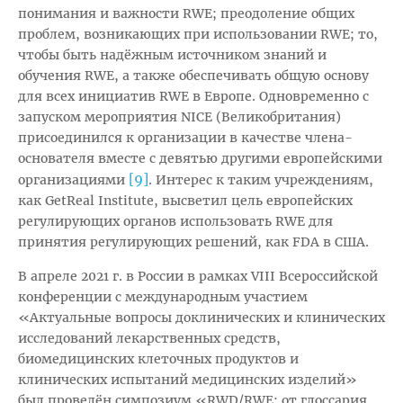
понимания и важности RWE; преодоление общих
проблем, возникающих при использовании RWE; то,
чтобы быть надёжным источником знаний и
обучения RWE, а также обеспечивать общую основу
для всех инициатив RWE в Европе. Одновременно с
запуском мероприятия NICE (Великобритания)
присоединился к организации в качестве члена-
основателя вместе с девятью другими европейскими
[9]
организациями
. Интерес к таким учреждениям,
как GetReal Institute, высветил цель европейских
регулирующих органов использовать RWE для
принятия регулирующих решений, как FDA в США.
В апреле 2021 г. в России в рамках VIII Всероссийской
конференции с международным участием
«Актуальные вопросы доклинических и клинических
исследований лекарственных средств,
биомедицинских клеточных продуктов и
клинических испытаний медицинских изделий»
был проведён симпозиум «RWD/RWE: от глоссария