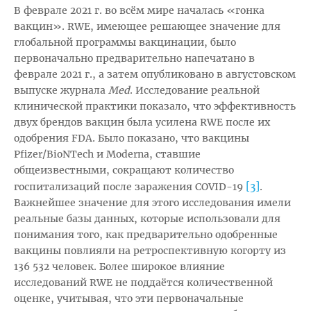
В феврале 2021 г. во всём мире началась «гонка
вакцин». RWE, имеющее решающее значение для
глобальной программы вакцинации, было
первоначально предварительно напечатано в
феврале 2021 г., а затем опубликовано в августовском
выпуске журнала
Med
. Исследование реальной
клинической практики показало, что эффективность
двух брендов вакцин была усилена RWE после их
одобрения FDA. Было показано, что вакцины
Pfizer/BioNTech и Moderna, ставшие
общеизвестными, сокращают количество
[3]
госпитализаций после заражения COVID-19
.
Важнейшее значение для этого исследования имели
реальные базы данных, которые использовали для
понимания того, как предварительно одобренные
вакцины повлияли на ретроспективную когорту из
136 532 человек. Более широкое влияние
исследований RWE не поддаётся количественной
оценке, учитывая, что эти первоначальные