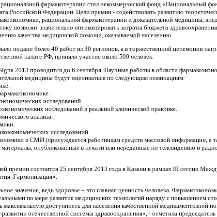
 рациональной фармакотерапии стал некоммерческий фонд «Национальный фон
та Российской Федерации. Цели премии - содействовать развитию теоретичес
макоэкономики, рациональной фармакотерапии и доказательной медицины, вне
тику позволит значительно оптимизировать затраты бюджета здравоохранения
шению качества медицинской помощи, оказываемой населению.
ыло подано более 40 работ из 30 регионов, а в торжественной церемонии наг
ственной палате РФ, приняли участие около 500 человек.
Signa 2013 проводится до 6 сентября. Научные работы в области фармакоэкон
зательной медицины будут оцениваться по следующим номинациям:
ике.
фармакоэкономике.
оэкономических исследований.
коэкономических исследований в реальной клинической практике.
омического анализа.
мики.
акоэкономических исследований.
кономики в СМИ (присуждается работникам средств массовой информации, а т
материалы, опубликованные в печати или переданные по телевидению и радио
й премии состоится 25 сентября 2013 года в Казани в рамках III сессии Меж
вития. Гармонизация».
ное значение, ведь здоровье – это главная ценность человека. Фармакоэконом
туальными по мере развития медицинских технологий наряду с повышением ст
ть максимальную доступность для населения качественной медикаментозной п
в развитии отечественной системы здравоохранения», - отметила председатель