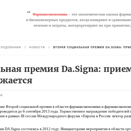
“
Фармакоэкономика
– это экономическая оценка фарма
и биоинженерных продуктов, когда измеряют и сравниваю
лечения и затраты, интерпретируют их при принятии
СЛЕДОВАНИЙ
/
НОВОСТИ
/
ВТОРАЯ СОЦИАЛЬНАЯ ПРЕМИЯ DА.SIGNA: ПР
ьная премия Dа.Signa: прие
лжается
06
ание Второй социальной премии в области фармакоэкономики и фармакоэконом
проводится до 6 сентября 2013 года. Торжественное награждение победителей
ани в рамках III сессии Международного форума «Европа и Россия: вектор раз
ия DA.Signa состоялась в 2012 году. Инициаторами мероприятия в области ор