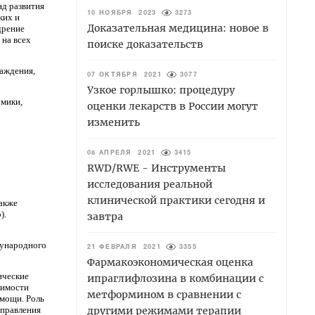
д развития
10 НОЯБРЯ 2023
3273
ких и
Доказательная медицина: новое в
дрение
 на всех
поиске доказательств
раждения,
07 ОКТЯБРЯ 2021
3077
Узкое горлышко: процедуру
омики,
оценки лекарств в России могут
изменить
08 АПРЕЛЯ 2021
3415
RWD/RWE - Инструменты
исследования реальной
клинической практики сегодня и
акже
).
завтра
дународного
21 ФЕВРАЛЯ 2021
3355
Фармакоэкономическая оценка
ические
ипраглифлозина в комбинации с
оимости
метформином в сравнении с
омощи. Роль
 правления
другими режимами терапии