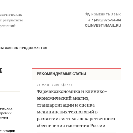
SELECT LANGUAGE
▼
цевтических
ИЗМЕНИТЬ ЯЗЫК
т результаты
+ 7 (495) 975-94-04
 решений
CLINVEST@MAIL.RU
ИЕМ ЗАЯВОК ПРОДОЛЖАЕТСЯ
м
РЕКОМЕНДУЕМЫЕ СТАТЬИ
04 МАЯ 2026
444
Фармакоэкономика и клинико-
экономический анализ,
стандартизации и оценка
ических
медицинских технологий в
 премии
вития.
развитии системы лекарственного
обеспечения населения России
ганизации