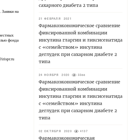
сахарного диабета 2 типа
 Заявки на
.
21 ФЕВРАЛЯ 2021
Фармакоэкономическое сравнение
фиксированной комбинации
звестных
инсулина гларгин и ликсисенатида
елью фонда
с «семейством» инсулина
деглудек при сахарном диабете 2
rispr.ru
типа
24 НОЯБРЯ 2020
3388
Фармакоэкономическое сравнение
фиксированной комбинации
инсулина гларгин и ликсисенатида
с «семейством» инсулина
деглудек при сахарном диабете 2
типа
02 ОКТЯБРЯ 2020
4137
Фармакоэкономическая