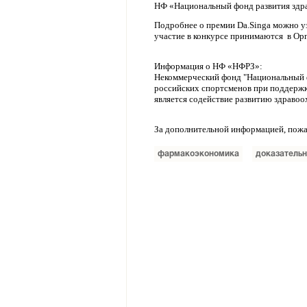
НФ «Национальный фонд развития здр
Подробнее о премии Da.Singa можно уз
участие в конкурсе принимаются в Ор
Информация о НФ «НФРЗ»:
Некоммерческий фонд "Национальный ф
российских спортсменов при поддержк
является содействие развитию здраво
За дополнительной информацией, пожалу
фармакоэкономика
доказатель