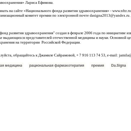
авоохранения» Лариса Ефимова.
нать на сайте «Национального фонда развития здравоохранения» - www.nfrz.ru.
ганизационный комитет премии по электронной почте dasigna2013@yandex.ru
онд развития здравоохранения" создан в феврале 2006 года по инициативе и
е выдающихся представителей отечественной медицины и науки. Основной ц
охранения на территории Российской Федерации.
йста, обращайтесь к Джамиле Сайрамовой, + 7 916 113 74 53, e-mail: jamila@i
ная медицина
рациональная фармакотерапия
премия
Dа.Signa