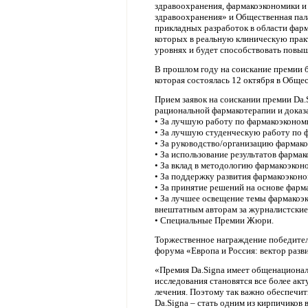
здравоохранения, фармакоэкономики и
здравоохранения» и Общественная пала
прикладных разработок в области фар
которых в реальную клиническую прак
уровнях и будет способствовать повы
В прошлом году на соискание премии б
которая состоялась 12 октября в Обще
Прием заявок на соискании премии Da.
рациональной фармакотерапии и дока
• За лучшую работу по фармакоэконом
• За лучшую студенческую работу по 
• За руководство/организацию фармак
• За использование результатов фарма
• За вклад в методологию фармакоэкон
• За поддержку развития фармакоэконо
• За принятие решений на основе фарм
• За лучшее освещение темы фармакоэ
внештатным авторам за журналистские 
• Специальные Премии Жюри.
Торжественное награждение победителе
форума «Европа и Россия: вектор раз
«Премия Da.Signa имеет общенациональ
исследования становятся все более ак
лечения. Поэтому так важно обеспечи
Da.Signa – стать одним из кирпичиков 