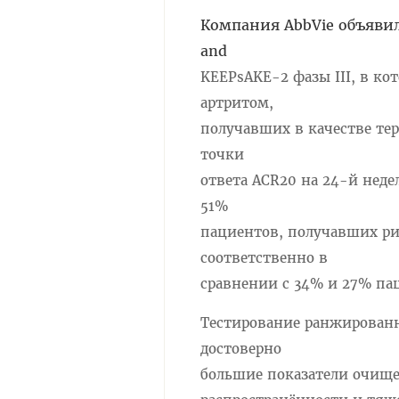
Компания AbbVie объяви
and
KEEPsAKE-2 фазы III, в к
артритом,
получавших в качестве те
точки
ответа ACR20 на 24-й неде
51%
пациентов, получавших ри
соответственно в
сравнении с 34% и 27% паци
Тестирование ранжированн
достоверно
большие показатели очище