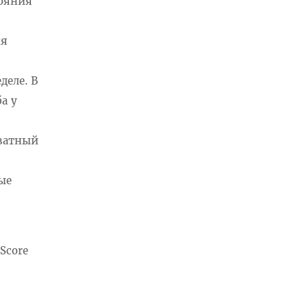
тояния
ия
деле. В
а у
кватный
ые
Score