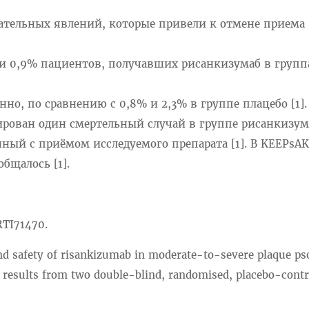
елательных явлений, которые привели к отмене приема
 и 0,9% пациентов, получавших рисанкизумаб в групп
нно, по сравнению с 0,8% и 2,3% в группе плацебо [1].
ирован один смертельный случай в группе рисанкизум
ный с приёмом исследуемого препарата [1]. В KEEPsA
бщалось [1].
RTI71470.
 and safety of risankizumab in moderate-to-severe plaque ps
results from two double-blind, randomised, placebo-contr