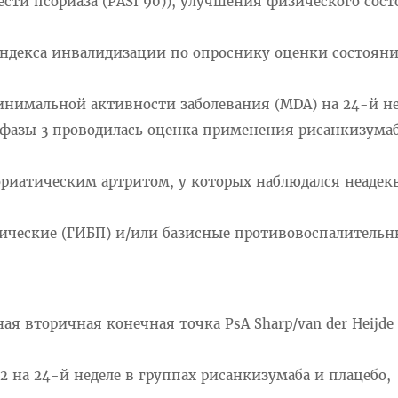
сти псориаза (PASI 90)), улучшения физического сос
индекса инвалидизации по опроснику оценки состоян
инимальной активности заболевания (MDA) на 24-й не
фазы 3 проводилась оценка применения рисанкизумаб
риатическим артритом, у которых наблюдался неаде
ические (ГИБП) и/или базисные противовоспалительн
я вторичная конечная точка PsA Sharp/van der Heijde 
32 на 24-й неделе в группах рисанкизумаба и плацебо,