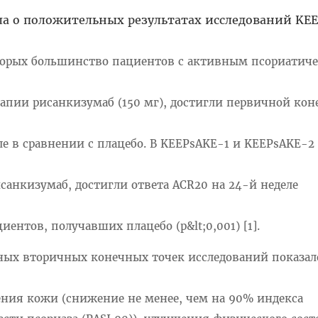
ла о положительных результатах исследований KEE
оторых большинство пациентов с активным псориатич
рапии рисанкизумаб (150 мг), достигли первичной ко
ле в сравнении с плацебо. В KEEPsAKE-1 и KEEPsAKE-2
санкизумаб, достигли ответа ACR20 на 24-й неделе
ентов, получавших плацебо (р&lt;0,001) [1].
ых вторичных конечных точек исследований показал
ния кожи (снижение не менее, чем на 90% индекса