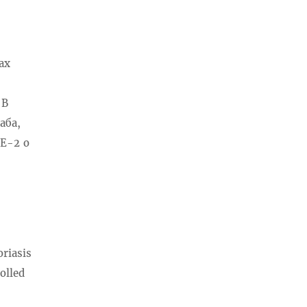
ах
 В
аба,
KE-2 о
oriasis
olled