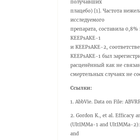
получавших
плацебо) [1]. Частота неж
исследуемого
препарата, составила 0,8%
KEEPsAKE-1
и KEEPsAKE-2, соответстве
KEEPsAKE-1 был зарегистр
расценённый как не связан
смертельных случаях не соо
Ссылки:
1. AbbVie. Data on File: ABVR
2. Gordon K., et al. Efficacy
(UltIMMa-1 and UltIMMa-2): 
and