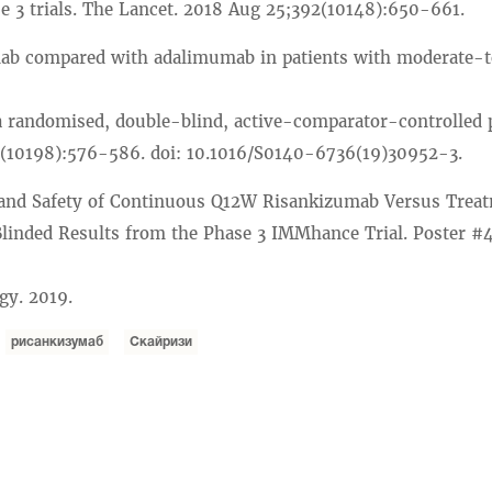
 3 trials. The Lancet. 2018 Aug 25;392(10148):650-661.
zumab compared with adalimumab in patients with moderate-
a randomised, double-blind, active-comparator-controlled
94(10198):576-586. doi: 10.1016/S0140-6736(19)30952-3.
cacy and Safety of Continuous Q12W Risankizumab Versus Tre
linded Results from the Phase 3 IMMhance Trial. Poster #
gy. 2019.
рисанкизумаб
Скайризи