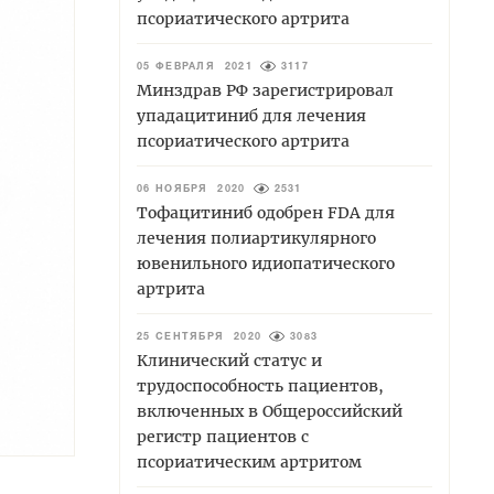
псориатического артрита
05 ФЕВРАЛЯ 2021
3117
Минздрав РФ зарегистрировал
упадацитиниб для лечения
псориатического артрита
06 НОЯБРЯ 2020
2531
Тофацитиниб одобрен FDA для
лечения полиартикулярного
ювенильного идиопатического
артрита
25 СЕНТЯБРЯ 2020
3083
Клинический статус и
трудоспособность пациентов,
включенных в Общероссийский
регистр пациентов с
псориатическим артритом