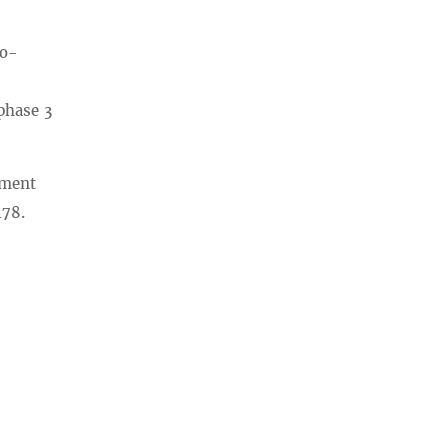
to-
 phase 3
atment
478.