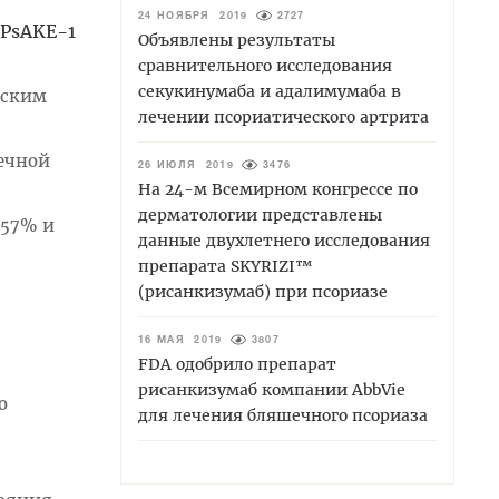
24 НОЯБРЯ 2019
2727
PsAKE-1
Объявлены результаты
сравнительного исследования
секукинумаба и адалимумаба в
еским
лечении псориатического артрита
нечной
26 ИЮЛЯ 2019
3476
На 24-м Всемирном конгрессе по
дерматологии представлены
 57% и
данные двухлетнего исследования
препарата SKYRIZI™
(рисанкизумаб) при псориазе
16 МАЯ 2019
3807
FDA одобрило препарат
рисанкизумаб компании AbbVie
о
для лечения бляшечного псориаза