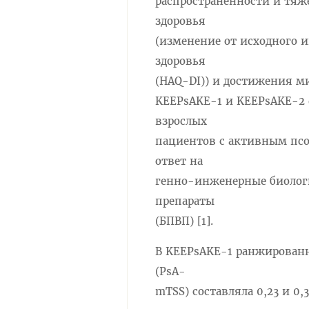
распространённости и тяже
здоровья
(изменение от исходного 
здоровья
(HAQ-DI)) и достижения м
KEEPsAKE-1 и KEEPsAKE-2 
взрослых
пациентов с активным псо
ответ на
генно-инженерные биолог
препараты
(БПВП) [1].
В KEEPsAKE-1 ранжированна
(PsA-
mTSS) составляла 0,23 и 0,