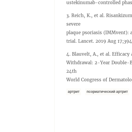
ustekinumab-controlled phase
3. Reich, K., et al. Risanki
severe
plaque psoriasis (IMMvent): 
trial. Lancet. 2019 Aug 17;3
4. Blauvelt, A., et al. Effi
Withdrawal: 2-Year Double-B
24th
World Congress of Dermatolo
артрит
псориатический артрит