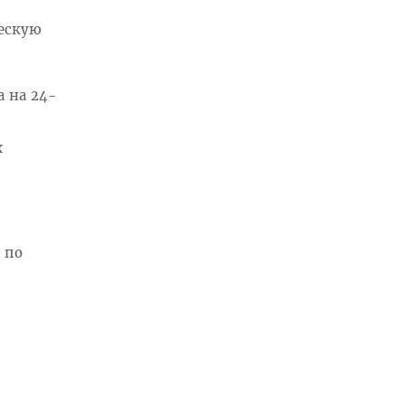
ческую
 на 24-
х
, по