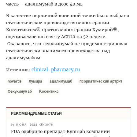
часть -
адалимумаб в дозе 40 мг.
В качестве первичной конечной точки было выбрано
статистическое превосходство монотерапии
Косентиксом® против монотерапии Хумирой®,
оцениваемое по ответу ACR20 на 52 неделе.
Оказалось, что
секукинумаб не продемонстрировал
статистически значимого превосходства над
адалимумабом.
clinical-pharmacy.ru
Источник:
novartis
Хумира
адалимумаб
псориатический артрит
Секукинумаб
Косентикс
РЕКОМЕНДУЕМЫЕ СТАТЬИ
08 ИЮНЯ 2022
3076
FDA одобрило препарат Kymriah компании