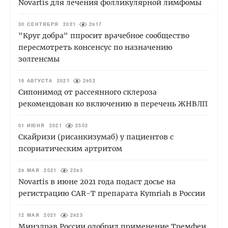
Novartis для лечения фолликулярной лимфомы
30 СЕНТЯБРЯ 2021
2917
"Круг добра" ппросит врачебное сообщество
пересмотреть консенсус по назначению
золгенсмы
16 АВГУСТА 2021
2952
Сипонимод от рассеянного склероза
рекомендован ко включению в перечень ЖНВЛП
01 ИЮНЯ 2021
2502
Скайризи (рисанкизумаб) у пациентов с
псориатическим артритом
29 МАЯ 2021
2383
Novartis в июне 2021 года подаст досье на
регистрацию CAR-T препарата Kymriah в России
12 МАЯ 2021
2923
Минздрав России одобрил применение Тремфеи