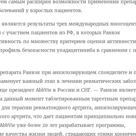
 тем самым расширяя возможности применения препар
болеваний у взрослых пациентов.
я являются результаты трех международных многоцен
 с участием пациентов из РФ, в которых Ранвэк
ивность по множеству критериев оценки активности
профиль безопасности упадацитиниба в сравнении с 
репарата Ранвэк при анкилозирующем спондилите и 
наменует важный этап в лечении ревматических забол
це президент AbbVie в России и СНГ. — Ранвэк являе
а данный момент таблетированным таргетным препар
для терапии ревматоидного артрита, анкилозирующе
кого артрита, что дает пациентам принципиально но
 AbbVie уже более 20 лет разрабатывает программы,
ие качества жизни людей, страдающих этими хронич