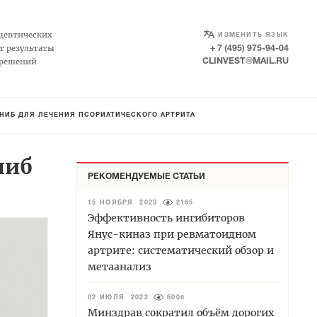
SELECT LANGUAGE
▼
цевтических
ИЗМЕНИТЬ ЯЗЫК
т результаты
+ 7 (495) 975-94-04
 решений
CLINVEST@MAIL.RU
НИБ ДЛЯ ЛЕЧЕНИЯ ПСОРИАТИЧЕСКОГО АРТРИТА
ниб
РЕКОМЕНДУЕМЫЕ СТАТЬИ
15 НОЯБРЯ 2023
2165
Эффективность ингибиторов
Янус-киназ при ревматоидном
артрите: систематический обзор и
метаанализ
02 ИЮЛЯ 2022
6008
Минздрав сократил объём дорогих