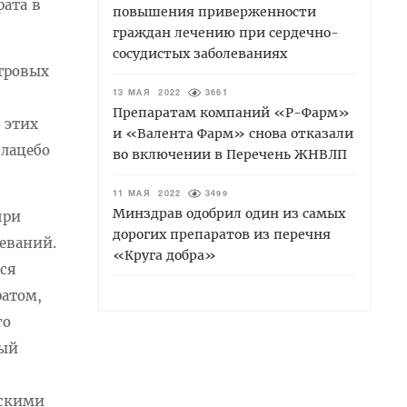
ата в
повышения приверженности
граждан лечению при сердечно-
сосудистых заболеваниях
тровых
13 МАЯ 2022
3661
Препаратам компаний «Р-Фарм»
 этих
и «Валента Фарм» снова отказали
плацебо
во включении в Перечень ЖНВЛП
11 МАЯ 2022
3499
Минздрав одобрил один из самых
при
дорогих препаратов из перечня
еваний.
«Круга добра»
тся
атом,
го
вый
ескими