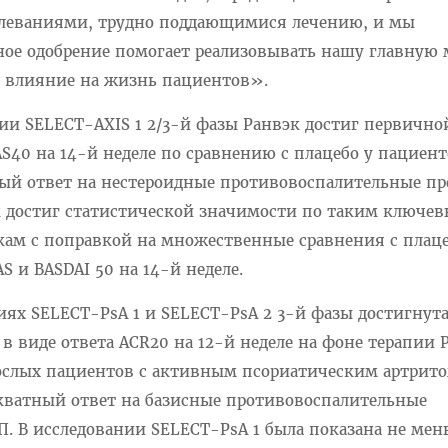
еваниями, трудно поддающимися лечению, и мы
нное одобрение помогает реализовывать нашу главную
 влияние на жизнь пациентов».
ии SELECT-AXIS 1 2/3-й фазы Ранвэк достиг первично
S40 на 14-й неделе по сравнению с плацебо у пациенто
ый ответ на нестероидные противовоспалительные пр
эк достиг статистической значимости по таким ключе
м с поправкой на множественные сравнения с плаце
S и BASDAI 50 на 14-й неделе.
иях SELECT-PsA 1 и SELECT-PsA 2 3-й фазы достигнут
в виде ответа ACR20 на 12-й неделе на фоне терапии 
рослых пациентов с активным псориатическим артрито
кватный ответ на базисные противовоспалительные
П. В исследовании SELECT-PsA 1 была показана не ме