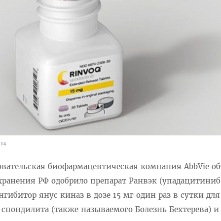
114
овательская биофармацевтическая компания AbbVie об
хранения РФ одобрило препарат Ранвэк (упадацитиниб
ибитор янус киназ в дозе 15 мг один раз в сутки для
спондилита (также называемого Болезнь Бехтерева) и