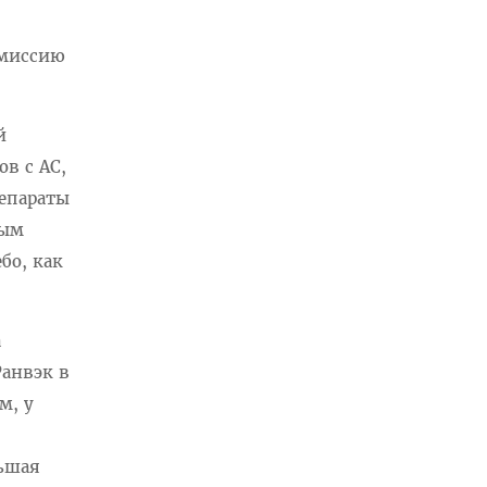
 миссию
й
в с АС,
епараты
вым
бо, как
а
Ранвэк в
м, у
ньшая