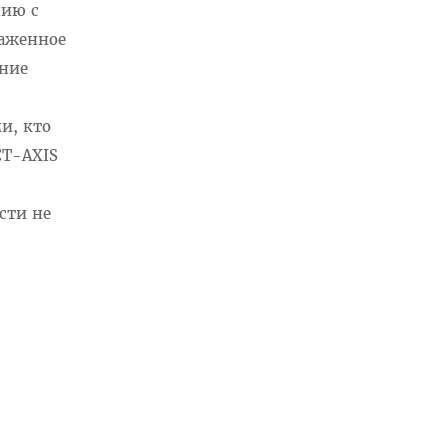
нию с
раженное
ение
и, кто
CT-AXIS
сти не