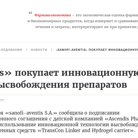
“
Фармакоэкономика
– это экономическая оценка фарма
и биоинженерных продуктов, когда измеряют и сравниваю
лечения и затраты, интерпретируют их при принятии
СЛЕДОВАНИЙ
/
НОВОСТИ
/
«SANOFI-AVENTIS» ПОКУПАЕТ ИННОВАЦИОНН
tis» покупает инновационну
ысвобождения препаратов
877
ря «sanofi-aventis S.A.» сообщила о подписании
нного соглашения с датской компанией «Ascendis Ph
 использование инновационной технологии высвобож
енных средств «TransCon Linker and Hydrogel carrier».