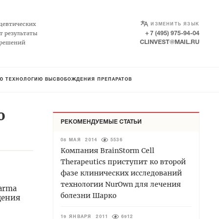
SELECT LANGUAGE
▼
цевтических
ИЗМЕНИТЬ ЯЗЫК
т результаты
+ 7 (495) 975-94-04
 решений
CLINVEST@MAIL.RU
УЮ ТЕХНОЛОГИЮ ВЫСВОБОЖДЕНИЯ ПРЕПАРАТОВ
ю
РЕКОМЕНДУЕМЫЕ СТАТЬИ
08 МАЯ 2014
5536
Компания BrainStorm Cell
Therapeutics приступит ко второй
фазе клинических исследований
технологии NurOwn для лечения
arma
болезни Шарко
дения
19 ЯНВАРЯ 2011
6912