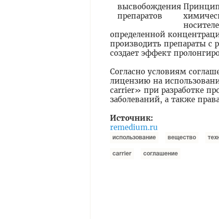
Принцип
химичес
носителе
определенной концентраци
производить препараты с 
создает эффект пролонгир
-
Согласно условиям соглаш
лицензию на использовани
carrier» при разработке п
заболеваний, а также пра
-
Источник:
remedium.ru
использование
вещество
тех
carrier
соглашение