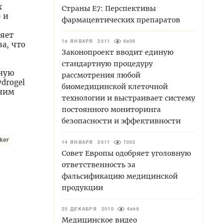
х
Страны E7: Перспективы
 и
фармацевтических препаратов
яет
а, что
18 ЯНВАРЯ 2011
6856
Законопроект вводит единую
стандартную процедуру
дную
рассмотрения любой
drogel
биомедицинской клеточной
 ним
технологии и выстраивает систему
постоянного мониторинга
безопасности и эффективности
nker
14 ЯНВАРЯ 2011
7003
Совет Европы одобряет уголовную
ответственность за
фальсификацию медицинской
продукции
25 ДЕКАБРЯ 2010
4896
Медицинское видео