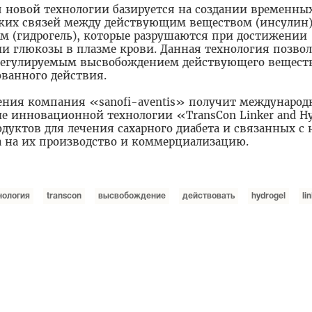
 новой технологии базируется на создании временны
ких связей между действующим веществом (инсулин)
м (гидрогель), которые разрушаются при достижении
и глюкозы в плазме крови. Данная технология позвол
регулируемым высвобождением действующего веществ
ованного действия.
ения компания «sanofi-aventis» получит междунаро
е инновационной технологии «TransCon Linker and Hy
родуктов для лечения сахарного диабета и связанных с
ва на их производство и коммерциализацию.
нология
transcon
высвобождение
действовать
hydrogel
li