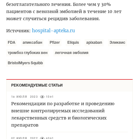
безотлагательног
о лечения. Более чем у 30%
пациентов с венозной эмболией в течение 10 лет
может случиться рецидив заболевания.
hospital-apteka.ru
Источник:
FDA
апиксабан
Pfizer
Eliquis
apixaban
Эликвис
тромбоз глубоких вен
легочная эмболия
BristolMyers Squibb
РЕКОМЕНДУЕМЫЕ СТАТЬИ
18 ИЮЛЯ 2023
1591
Рекомендации по разработке и проведению
внешне контролируемых исследований
лекарственных средств и биологических
препаратов
02 ИЮЛЯ 2022
8391