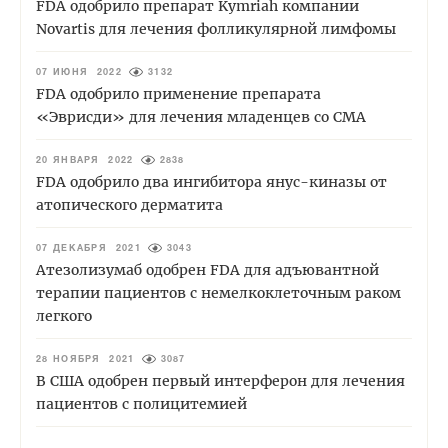
FDA одобрило препарат Kymriah компании
Novartis для лечения фолликулярной лимфомы
07 ИЮНЯ 2022
3132
FDA одобрило применение препарата
«Эврисди» для лечения младенцев со СМА
20 ЯНВАРЯ 2022
2838
FDA одобрило два ингибитора янус-киназы от
атопического дерматита
07 ДЕКАБРЯ 2021
3043
Атезолизумаб одобрен FDA для адъювантной
терапии пациентов с немелкоклеточным раком
легкого
28 НОЯБРЯ 2021
3087
В США одобрен первый интерферон для лечения
пациентов с полицитемией