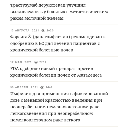
Трастузумаб дерукстекан улучшил
выживаемость у больных с метастатическим
раком молочной железы
13 АВГУСТА 2021
2920
Форсига® (дапаглифлозин) рекомендован к
одобрению в ЕС для лечения пациентов с
хронической болезнью почек
12 МАЯ 2021
2789
FDA одобрило новый препарат против
хронической болезни почек от AstraZeneca
30 АПРЕЛЯ 2021
2481
Имфизин для применения в фиксированной
дозе с меньшей кратностью введения при
неоперабельном немелкоклеточном раке
легкоговведения при неоперабельном
немелкоклеточном раке легкого