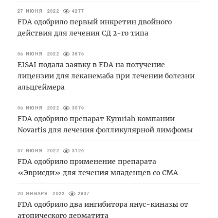
27 ИЮНЯ 2022
4277
FDA одобрило первый инкретин двойного
действия для лечения СД 2-го типа
08 ИЮНЯ 2022
3678
EISAI подала заявку в FDA на получение
лицензии для леканемаба при лечении болезни
альцгеймера
08 ИЮНЯ 2022
3079
FDA одобрило препарат Kymriah компании
Novartis для лечения фолликулярной лимфомы
07 ИЮНЯ 2022
3129
FDA одобрило применение препарата
«Эврисди» для лечения младенцев со СМА
20 ЯНВАРЯ 2022
2837
FDA одобрило два ингибитора янус-киназы от
атопического дерматита