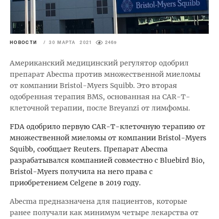
НОВОСТИ
/
30 МАРТА 2021
2469
Американский медицинский регулятор одобрил
препарат Abecma против множественной миеломы
от компании Bristol-Myers Squibb. Это вторая
одобренная терапия BMS, основанная на CAR-T-
клеточной терапии, после Breyanzi от лимфомы.
FDA одобрило первую CAR-T-клеточную терапию от
множественной миеломы от компании Bristol-Myers
Squibb, сообщает Reuters. Препарат Abecma
разрабатывался компанией совместно с Bluebird Bio,
Bristol-Myers получила на него права с
приобретением Celgene в 2019 году.
Abecma предназначена для пациентов, которые
ранее получали как минимум четыре лекарства от