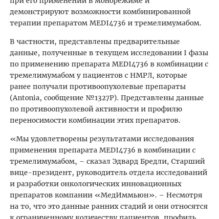
при его применении в монорежиме и
демонстрируют возможности комбинированной
терапии препаратом MEDI4736 и тремелимумабом.
В частности, представлены предварительные
данные, полученные в текущем исследовании I фазы
по применению препарата MEDI4736 в комбинации с
тремелимумабом у пациентов с НМРЛ, которые
ранее получали противоопухолевые препараты
(Antonia, сообщение №1327P). Представлены данные
по противоопухолевой активности и профилю
переносимости комбинации этих препаратов.
«Мы удовлетворены результатами исследования
применения препарата MEDI4736 в комбинации с
тремелимумабом, – сказал Эдвард Бредли, Старший
вице-президент, руководитель отдела исследований
и разработки онкологических инновационных
препаратов компании «МедИммьюн». – Несмотря
на то, что это данные ранних стадий и они относятся
к ограниченному количеству пациентов, профиль