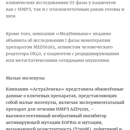
клинических исследованиях III фазы у пациентов
как с НМРЛ, так и с плоскоклеточным раком головы и
шеи.
Кроме того, компания «МедИммьюн» недавно
объявила об исследовании I фазы монотерапии
препаратом MEDI6383, агонистом человеческого
рецептора OX40, у пациентов с рецидивирующими
или метастатическими солидными опухолями.
Малые молекулы
Компания «АстраЗенека» представила обновлённые
данные о ключевых препаратах, представляющих
собой малые молекулы, включая экспериментальный
препарат для лечения НМРЛ AZD9291, –
высокоселективный необратимый ингибитор
активирующей мутации EGFRm и мутации,
вызывающей резистентность (T790M), гефитиниб и