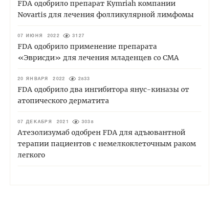
FDA одобрило препарат Kymriah компании
Novartis для лечения фолликулярной лимфомы
07 ИЮНЯ 2022
3127
FDA одобрило применение препарата
«Эврисди» для лечения младенцев со СМА
20 ЯНВАРЯ 2022
2833
FDA одобрило два ингибитора янус-киназы от
атопического дерматита
07 ДЕКАБРЯ 2021
3038
Атезолизумаб одобрен FDA для адъювантной
терапии пациентов с немелкоклеточным раком
легкого