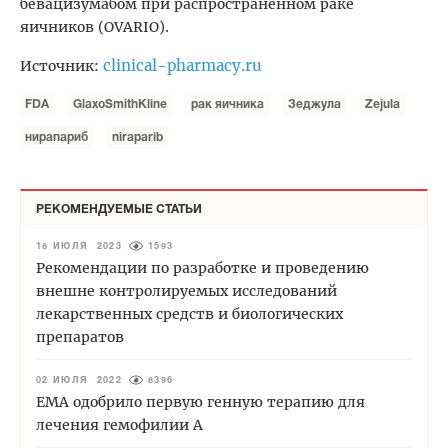
бевацизумабом при распространенном раке
яичников (OVARIO).
clinical-pharmacy.ru
Источник:
FDA
GlaxoSmithKline
рак яичника
Зеджула
Zejula
нирапариб
niraparib
РЕКОМЕНДУЕМЫЕ СТАТЬИ
18 ИЮЛЯ 2023
1593
Рекомендации по разработке и проведению
внешне контролируемых исследований
лекарственных средств и биологических
препаратов
02 ИЮЛЯ 2022
8396
EMA одобрило первую генную терапию для
лечения гемофилии А