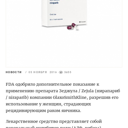
НОВОСТИ
/
05 НОЯБРЯ 2019
3855
FDA одобрило дополнительное показание к
применению препарата
Зеджула / Zejula (нирапариб
/ niraparib) компании GlaxoSmithKline, разрешив его
использование у женщин, страдающих
рецидивирующим раком яичника.
Лекарственное средство представляет собой
пероральный ингибитор поли (АДФ-рибоза)