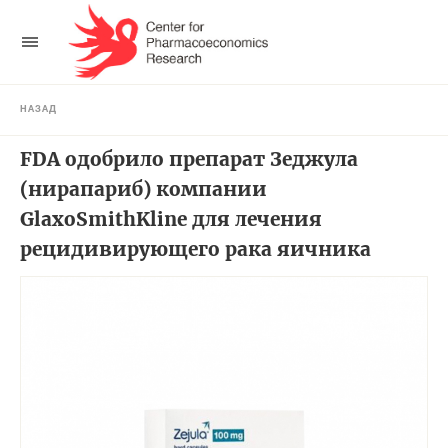
НАЗАД
FDA одобрило препарат Зеджула
(нирапариб) компании
GlaxoSmithKline для лечения
рецидивирующего рака яичника