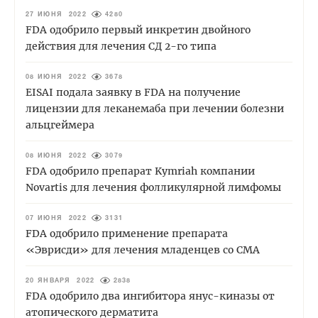
27 ИЮНЯ 2022
4280
FDA одобрило первый инкретин двойного
действия для лечения СД 2-го типа
08 ИЮНЯ 2022
3678
EISAI подала заявку в FDA на получение
лицензии для леканемаба при лечении болезни
альцгеймера
08 ИЮНЯ 2022
3079
FDA одобрило препарат Kymriah компании
Novartis для лечения фолликулярной лимфомы
07 ИЮНЯ 2022
3131
FDA одобрило применение препарата
«Эврисди» для лечения младенцев со СМА
20 ЯНВАРЯ 2022
2838
FDA одобрило два ингибитора янус-киназы от
атопического дерматита