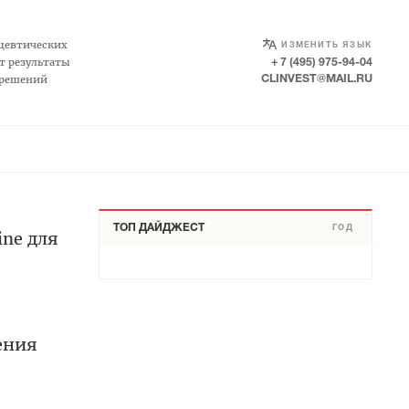
SELECT LANGUAGE
▼
цевтических
ИЗМЕНИТЬ ЯЗЫК
т результаты
+ 7 (495) 975-94-04
 решений
CLINVEST@MAIL.RU
ТОП ДАЙДЖЕСТ
ГОД
ine для
ения