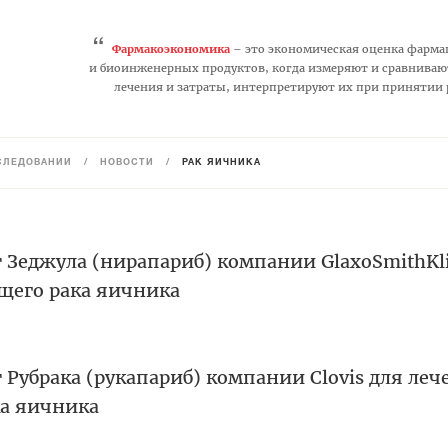
“
Фармакоэкономика
– это экономическая оценка фарма
и биоинженерных продуктов, когда измеряют и сравниваю
лечения и затраты, интерпретируют их при принятии
СЛЕДОВАНИЙ
/
НОВОСТИ
/
РАК ЯИЧНИКА
 Зеджула (нирапариб) компании GlaxoSmithKl
щего рака яичника
 Рубрака (рукапариб) компании Clovis для леч
ка яичника