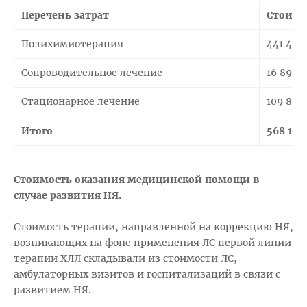
Перечень затрат
Стоимос
Полихимиотерапия
441 499
Сопроводительное лечение
16 898,
Стационарное лечение
109 800
Итого
568 198
Стоимость оказания медицинской помощи в
случае развития НЯ.
Стоимость терапии, направленной на коррекцию НЯ,
возникающих на фоне применения ЛС первой линии
терапии ХЛЛ складывали из стоимости ЛС,
амбулаторных визитов и госпитализаций в связи с
развитием НЯ.