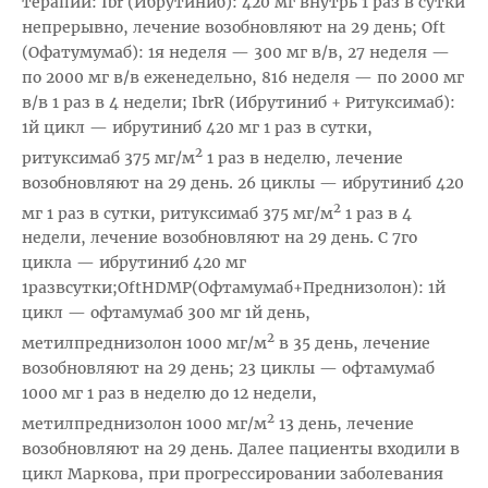
терапии: Ibr (Ибрутиниб): 420 мг внутрь 1 раз в сутки
непрерывно, лечение возобновляют на 29 день; Oft
(Офатумумаб): 1я неделя — 300 мг в/в, 27 неделя —
по 2000 мг в/в еженедельно, 816 неделя — по 2000 мг
в/в 1 раз в 4 недели; IbrR (Ибрутиниб + Ритуксимаб):
1й цикл — ибрутиниб 420 мг 1 раз в сутки,
2
ритуксимаб 375 мг/м
1 раз в неделю, лечение
возобновляют на 29 день. 26 циклы — ибрутиниб 420
2
мг 1 раз в сутки, ритуксимаб 375 мг/м
1 раз в 4
недели, лечение возобновляют на 29 день. С 7го
цикла — ибрутиниб 420 мг
1развсутки;OftHDMP(Офтамумаб+Преднизолон): 1й
цикл — офтамумаб 300 мг 1й день,
2
метилпреднизолон 1000 мг/м
в 35 день, лечение
возобновляют на 29 день; 23 циклы — офтамумаб
1000 мг 1 раз в неделю до 12 недели,
2
метилпреднизолон 1000 мг/м
13 день, лечение
возобновляют на 29 день. Далее пациенты входили в
цикл Маркова, при прогрессировании заболевания