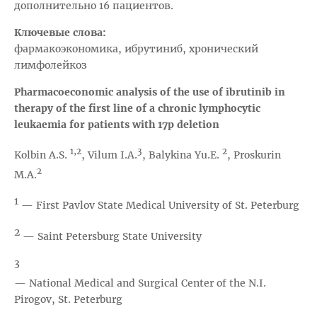
дополнительно 16 пациентов.
Ключевые слова:
фармакоэкономика, ибрутиниб, хронический
лимфолейкоз
Pharmacoeconomic analysis of the use of ibrutinib in
therapy of the first line of a chronic lymphocytic
leukaemia for patients with 17p deletion
1,2
3
2
Kolbin A.S.
, Vilum I.A.
, Balykina Yu.E.
, Proskurin
2
M.A.
1
— First Pavlov State Medical University of St. Peterburg
2
— Saint Petersburg State University
3
— National Medical and Surgical Center of the N.I.
Pirogov, St. Peterburg