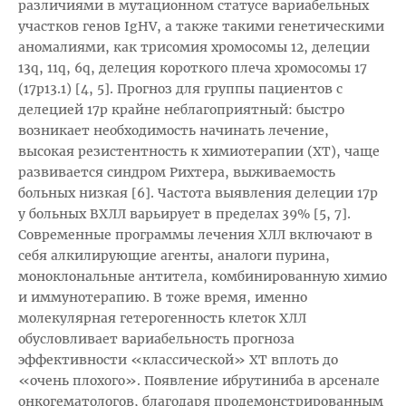
различиями в мутационном статусе вариабельных
участков генов IgHV, а также такими генетическими
аномалиями, как трисомия хромосомы 12, делеции
13q, 11q, 6q, делеция короткого плеча хромосомы 17
(17р13.1) [4, 5]. Прогноз для группы пациентов с
делецией 17р крайне неблагоприятный: быстро
возникает необходимость начинать лечение,
высокая резистентность к химиотерапии (ХТ), чаще
развивается синдром Рихтера, выживаемость
больных низкая [6]. Частота выявления делеции 17р
у больных ВХЛЛ варьирует в пределах 39% [5, 7].
Современные программы лечения ХЛЛ включают в
себя алкилирующие агенты, аналоги пурина,
моноклональные антитела, комбинированную химио
и иммунотерапию. В тоже время, именно
молекулярная гетерогенность клеток ХЛЛ
обусловливает вариабельность прогноза
эффективности «классической» ХТ вплоть до
«очень плохого». Появление ибрутиниба в арсенале
онкогематологов, благодаря продемонстрированным