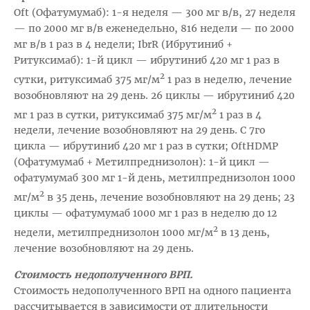
Oft (Офатумумаб): 1-я неделя — 300 мг в/в, 27 неделя
— по 2000 мг в/в еженедельно, 816 недели — по 2000
мг в/в 1 раз в 4 недели; IbrR (Ибрутиниб +
Ритуксимаб): 1-й цикл — ибрутиниб 420 мг 1 раз в
2
сутки, ритуксимаб 375 мг/м
1 раз в неделю, лечение
возобновляют на 29 день. 26 циклы — ибрутиниб 420
2
мг 1 раз в сутки, ритуксимаб 375 мг/м
1 раз в 4
недели, лечение возобновляют на 29 день. С 7го
цикла — ибрутиниб 420 мг 1 раз в сутки; OftHDMP
(Офатумумаб + Метилпреднизолон): 1-й цикл —
офатумумаб 300 мг 1-й день, метилпреднизолон 1000
2
мг/м
в 35 день, лечение возобновляют на 29 день; 23
циклы — офатумумаб 1000 мг 1 раз в неделю до 12
2
недели, метилпреднизолон 1000 мг/м
в 13 день,
лечение возобновляют на 29 день.
Стоимость недополученного ВРП.
Стоимость недополученного ВРП на одного пациента
рассчитывается в зависимости от длительности