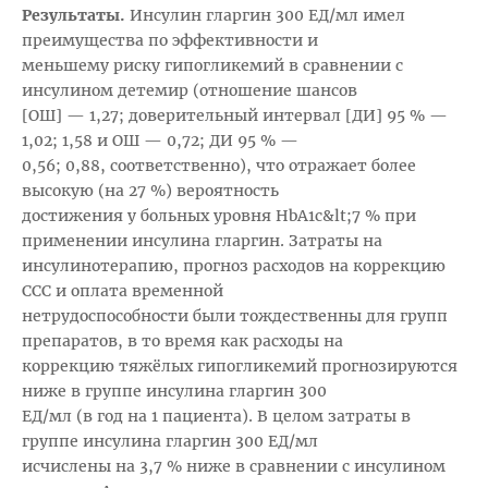
Результаты.
Инсулин гларгин 300 ЕД/мл имел
преимущества по эффективности и
меньшему риску гипогликемий в сравнении с
инсулином детемир (отношение шансов
[ОШ] — 1,27; доверительный интервал [ДИ] 95 % —
1,02; 1,58 и ОШ — 0,72; ДИ 95 % —
0,56; 0,88, соответственно), что отражает более
высокую (на 27 %) вероятность
достижения у больных уровня HbA1с&lt;7 % при
применении инсулина гларгин. Затраты на
инсулинотерапию, прогноз расходов на коррекцию
ССС и оплата временной
нетрудоспособности были тождественны для групп
препаратов, в то время как расходы на
коррекцию тяжёлых гипогликемий прогнозируются
ниже в группе инсулина гларгин 300
ЕД/мл (в год на 1 пациента). В целом затраты в
группе инсулина гларгин 300 ЕД/мл
исчислены на 3,7 % ниже в сравнении с инсулином