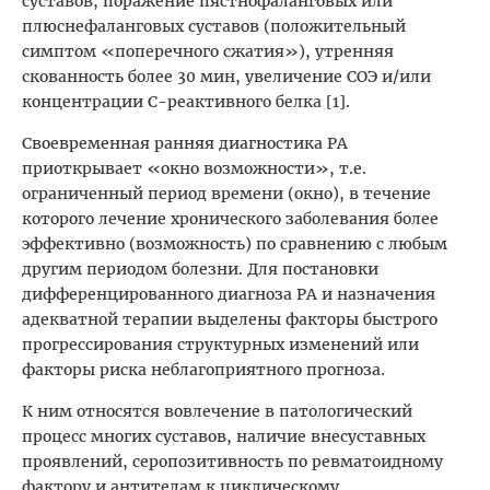
суставов, поражение пястнофаланговых или
плюснефаланговых суставов (положительный
симптом «поперечного сжатия»), утренняя
скованность более 30 мин, увеличение СОЭ и/или
концентрации С-реактивного белка [1].
Своевременная ранняя диагностика РА
приоткрывает «окно возможности», т.е.
ограниченный период времени (окно), в течение
которого лечение хронического заболевания более
эффективно (возможность) по сравнению с любым
другим периодом болезни. Для постановки
дифференцированного диагноза РА и назначения
адекватной терапии выделены факторы быстрого
прогрессирования структурных изменений или
факторы риска неблагоприятного прогноза.
К ним относятся вовлечение в патологический
процесс многих суставов, наличие внесуставных
проявлений, серопозитивность по ревматоидному
фактору и антителам к циклическому