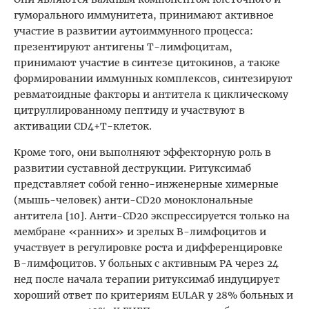
гуморального иммунитета, принимают активное
участие в развитии аутоиммунного процесса:
презентируют антигены Т-лимфоцитам,
принимают участие в синтезе цитокинов, а также
формировании иммунных комплексов, синтезируют
ревматоидные факторы и антитела к циклическому
цитруллированному пептиду и участвуют в
активации CD4+Т-клеток.
Кроме того, они выполняют эффекторную роль в
развитии суставной деструкции. Ритуксимаб
представляет собой генно-инженерные химерные
(мышь-человек) анти-CD20 моноклональные
антитела [10]. Анти-СD20 экспрессируется только на
мембране «ранних» и зрелых В-лимфоцитов и
участвует в регулировке роста и дифференцировке
В-лимфоцитов. У больных с активным РА через 24
нед после начала терапии ритуксимаб индуцирует
хороший ответ по критериям EULAR у 28% больных и