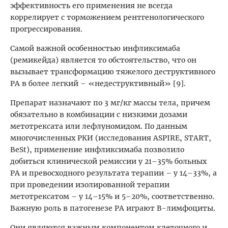
эффективность его применения не всегда
коррелирует с торможением рентгенологического
прогрессирования.
Самой важной особенностью инфликсимаба
(ремикейда) является то обстоятельство, что он
вызывает трансформацию тяжелого деструктивного
РА в более легкий – «недеструктивный» [9].
Препарат назначают по 3 мг/кг массы тела, причем
обязательно в комбинации с низкими дозами
метотрексата или лефлуномидом. По данным
многочисленных РКИ (исследования ASPIRE, START,
BeSt), применение инфликсимаба позволило
добиться клинической ремиссии у 21–35% больных
РА и превосходного результата терапии – у 14–33%, а
при проведении изолированной терапии
метотрексатом – у 14–15% и 5–20%, соответственно.
Важную роль в патогенезе РА играют В-лимфоциты.
Они являются важным компонентом клеточного и