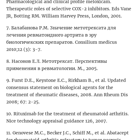
Pharmacological and clinical profile meloхicam.
Therapeutic roles of selective COХ-2 inhibitors. Eds Vane
JR, Botting RM. William Harvey Press, London, 2001.
7. Балабанова Р.М. Значение метотрексата для
лечения ревматоидного артрита в эру
биологичекских препаратов. Consilium medicus
2010;12 (3): 3-7.
8. Насонов Е.Л. Метотрексат. Перспективы
применения в ревматологии. М., 2005.
9. Furst D.E., Keystone E.C., Rirkham B., et al. Updated
consensus statement on biological agents for the
treatment of rheumatic diseases, 2008. Ann Rheum Dis
2008; 67: 2-25.
10. Rituximab for the treatment of rheumatoid arthritis.
Nice technology appraisal guidance 126, 2007.
11. Genovese M.C., Becker J.C., Schiff M., et al. Abatacept
for rheumatoid arthritis refractory to tumor necrosis