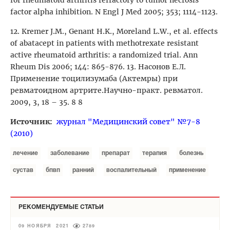
factor alpha inhibition. N Engl J Med 2005; 353; 1114-1123.
12. Кremer J.M., Genant H.K., Moreland L.W., et al. effects
of abatacept in patients with methotrexate resistant
active rheumatoid arthritis: a randomized trial. Ann
Rheum Dis 2006; 144: 865-876. 13. Насонов Е.Л.
Применение тоцилизумаба (Актемры) при
ревматоидном артрите.Научно-практ. ревматол.
2009, 3, 18 – 35. 8 8
Источник:
журнал "Медицинский совет" №7-8
(2010)
лечение
заболевание
препарат
терапия
болезнь
сустав
бпвп
ранний
воспалительный
применение
РЕКОМЕНДУЕМЫЕ СТАТЬИ
09 НОЯБРЯ 2021
2789