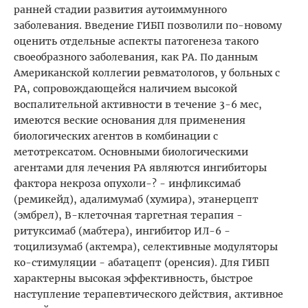
ранней стадии развития аутоиммунного
заболевания. Введение ГИБП позволили по-новому
оценить отдельные аспекты патогенеза такого
своеобразного заболевания, как РА. По данным
Американской коллегии ревматологов, у больных с
РА, сопровождающейся наличием высокой
воспалительной активности в течение 3-6 мес,
имеются веские основания для применения
биологических агентов в комбинации с
метотрексатом. Основными биологическими
агентами для лечения РА являются ингибиторы
фактора некроза опухоли-? - инфликсимаб
(ремикейд), адалимумаб (хумира), этанерцепт
(эмбрел), В-клеточная таргетная терапия -
ритуксимаб (мабтера), ингибитор ИЛ-6 -
тоцилизумаб (актемра), селективные модуляторы
ко-стимуляции - абатацепт (оренсия). Для ГИБП
характерны высокая эффективность, быстрое
наступление терапевтического действия, активное