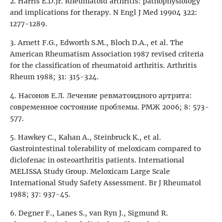
2. Нarris E.D.Jr. Rheumatoid arthritis: pathophysiology
and implications for therapy. N Engl J Med 19904 322:
1277-1289.
3. Arnett F.G., Edworth S.M., Bloch D.A., et al. The
American Rheumatism Association 1987 revised criteria
for the classification of rheumatoid arthritis. Arthritis
Rheum 1988; 31: 315-324.
4. Насонов Е.Л. Лечение ревматоидного артрита:
современное состояние проблемы. РМЖ 2006; 8: 573-
577.
5. Hawkey C., Kahan A., Steinbruck K., et al.
Gastrointestinal tolerability of meloхicam compared to
diclofenac in osteoarthritis patients. International
MELISSA Study Group. Meloхicam Large Scale
International Study Safety Assessment. Br J Rheumatol
1988; 37: 937-45.
6. Degner F., Lanes S., van Ryn J., Sigmund R.