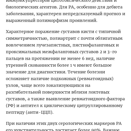
иммуносупрессоров цитотоксического действия и
биологических агентов. Для РА, особенно для дебюта
заболевания, характерен непредсказуемый прогноз и
выраженный полиморфизм проявлений.
Характерное поражение суставов кисти с типичной
симметричностью, полиартрит с почти облигатным
вовлечением лучезапястных, пястнофаланговых и
проксимальных межфаланговых суставов 2 и 3-го
пальцев на протяжении не менее 6 нед, наличие
утренней скованности более 1 ч имеют большое
значение для диагностики. Течение болезни
осложняет наличие подкожных (ревматоидных)
узлов, чаще всего локализующихся на
разгибательной поверхности вблизи локтевых
суставов, а также выявление ревматоидного фактора
(РФ) и антител к циклическому цитруллированному
пептиду (анти-ЦЦП).
При наличии этих двух серологических маркеров РА
его чувствительность достигает более 90%. Важное