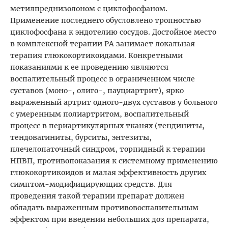
метилпреднизолоном с циклофосфаном.
Применение последнего обусловлено тропностью
циклофосфана к эндотелию сосудов. Достойное место
в комплексной терапии РА занимает локальная
терапия глюкокортикоидами. Конкретными
показаниями к ее проведению являются
воспалительный процесс в ограниченном числе
суставов (моно-, олиго-, пауциартрит), ярко
выраженный артрит одного-двух суставов у больного
с умеренным полиартритом, воспалительный
процесс в периартикулярных тканях (тендиниты,
тендовагиниты, бурситы, энтезиты,
плечелопаточный синдром, торпидный к терапии
НПВП, противопоказания к системному применению
глюкокортикоидов и малая эффективность других
симптом-модифицирующих средств. Для
проведения такой терапии препарат должен
обладать выраженным противовоспалительным
эффектом при введении небольших доз препарата,