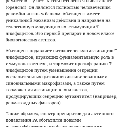
ремиссию – у 10%. К ГИБП относится и абатацепт
(оренсия). Он является полностью человеческим
рекомбинантным белком. Абатацепт имеет
уникальный механизм действия и направлен на
селективную модуляцию ко-стимуляции T-
лимфоцитов. Это первый препарат в новом классе
биологических агентов.
Абатацепт подавляет патологическую активацию Т-
лимфоцитов, играющих фундаментальную роль в
иммунопатогенезе, и тормозит пролиферацию Т-
лимфоцитов путем уменьшения секреции
воспалительных цитокинов активированными
синовиальными макрофагами, а также путем
торможения активации клона клеток,
продуцирующих секрецию аутоантител (например,
ревматоидных факторов).
Таким образом, спектр препаратов для активного
подавления РА обогатился новыми
высокоэффективными фармакологическими