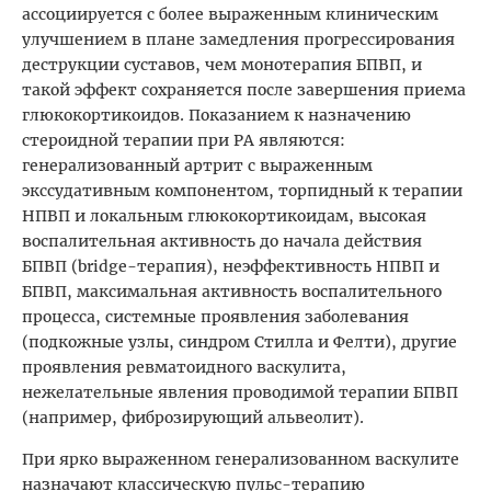
ассоциируется с более выраженным клиническим
улучшением в плане замедления прогрессирования
деструкции суставов, чем монотерапия БПВП, и
такой эффект сохраняется после завершения приема
глюкокортикоидов. Показанием к назначению
стероидной терапии при РА являются:
генерализованный артрит с выраженным
экссудативным компонентом, торпидный к терапии
НПВП и локальным глюкокортикоидам, высокая
воспалительная активность до начала действия
БПВП (bridge-терапия), неэффективность НПВП и
БПВП, максимальная активность воспалительного
процесса, системные проявления заболевания
(подкожные узлы, синдром Стилла и Фелти), другие
проявления ревматоидного васкулита,
нежелательные явления проводимой терапии БПВП
(например, фиброзирующий альвеолит).
При ярко выраженном генерализованном васкулите
назначают классическую пульс-терапию