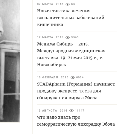
07 МАРТА 2018
69
Новая тактика лечения
воспалительных заболеваний
кишечника
17 МАРТА 2015
3585
Медима Сибирь – 2015.
Международная медицинская
выставка. 19-21 мая 2015 г., г.
Новосибирск
16 ФЕВРАЛЯ 2015
6034
STADApharm (Германия) начинает
продажу экспресс-теста для
обнаружения вируса Эбола
13 АВГУСТА 2014
11447
Что надо знать про
геморрагическую лихорадку Эбола