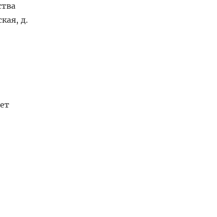
ства
кая, д.
ет