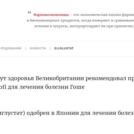
“
Фармакоэкономика
– это экономическая оценка фарма
и биоинженерных продуктов, когда измеряют и сравниваю
лечения и затраты, интерпретируют их при принятии
СЛЕДОВАНИЙ
/
НОВОСТИ
/
ELIGLUSTAT
т здоровья Великобритании рекомендовал п
ofi для лечения болезни Гоше
иглустат) одобрен в Японии для лечения боле