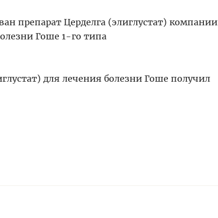
ван препарат Церделга (элиглустат) компании
олезни Гоше 1-го типа
иглустат) для лечения болезни Гоше получил