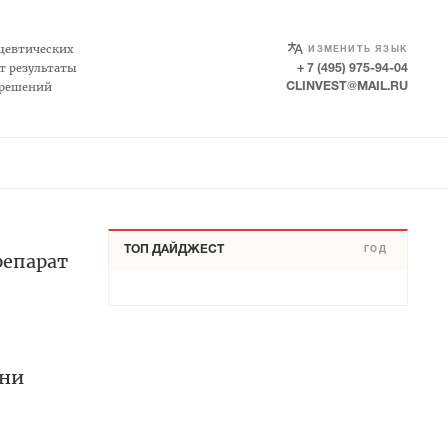
SELECT LANGUAGE
▼
цевтических
ИЗМЕНИТЬ ЯЗЫК
т результаты
+ 7 (495) 975-94-04
 решений
CLINVEST@MAIL.RU
ТОП ДАЙДЖЕСТ
ГОД
репарат
зни