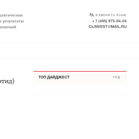
SELECT LANGUAGE
▼
цевтических
ИЗМЕНИТЬ ЯЗЫК
т результаты
+ 7 (495) 975-94-04
 решений
CLINVEST@MAIL.RU
ТОП ДАЙДЖЕСТ
ГОД
ртид)