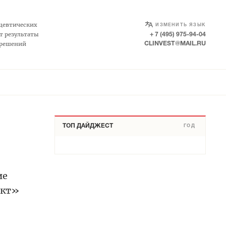
SELECT LANGUAGE
▼
цевтических
ИЗМЕНИТЬ ЯЗЫК
т результаты
+ 7 (495) 975-94-04
 решений
CLINVEST@MAIL.RU
ТОП ДАЙДЖЕСТ
ГОД
ие
ект»