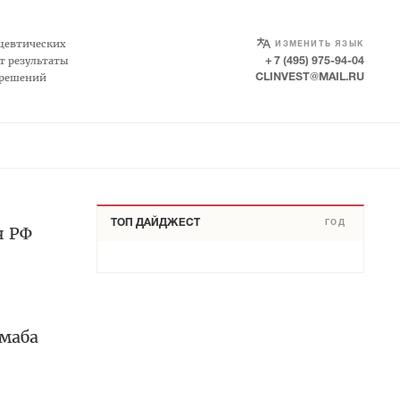
SELECT LANGUAGE
▼
цевтических
ИЗМЕНИТЬ ЯЗЫК
т результаты
+ 7 (495) 975-94-04
 решений
CLINVEST@MAIL.RU
ТОП ДАЙДЖЕСТ
ГОД
я РФ
маба