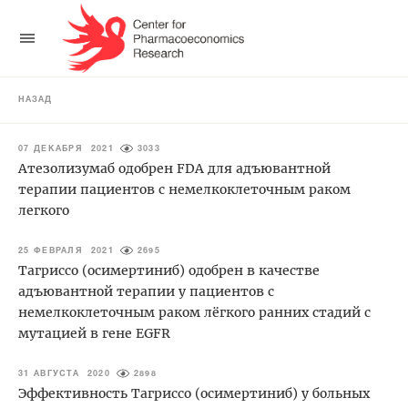
НАЗАД
07 ДЕКАБРЯ 2021
3033
Атезолизумаб одобрен FDA для адъювантной
терапии пациентов с немелкоклеточным раком
легкого
25 ФЕВРАЛЯ 2021
2695
Тагриссо (осимертиниб) одобрен в качестве
адъювантной терапии у пациентов с
немелкоклеточным раком лёгкого ранних стадий с
мутацией в гене EGFR
31 АВГУСТА 2020
2898
Эффективность Тагриссо (осимертиниб) у больных