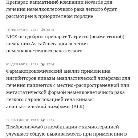
Препарат капматиниб компании Novartis для
лечения немелкоклеточного рака легкого будет
рассмотрен в приоритетном порядке
15 ФЕВРАЛЯ 2020
3215
NICE не одобрил препарат Тагриссо (осимертиниб)
компании AstraZeneca для лечения
немелкоклеточного рака легкого
01 ДЕКАБРЯ 2019
3214
Фармакоэкономический анализ применения
ингибиторов киназы анапластической лимфомы для
лечения пациентов с местно-распространенной или
метастатической формой немелкоклеточного рака
легкого с транслокацией гена киназы
анапластической лимфомы (ALK)
17 ОКТЯБРЯ 2019
3327
Пембролизумаб в комбинации с химиотерапией
улучшает общую выживаемость при применении в