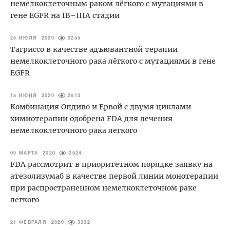
немелкоклеточным раком лёгкого с мутациями в
гене EGFR на IB–IIIA стадии
29 ИЮЛЯ 2020
3289
Тагриссо в качестве адъювантной терапии
немелкоклеточного рака лёгкого с мутациями в гене
EGFR
18 ИЮНЯ 2020
2813
Комбинация Опдиво и Ервой с двумя циклами
химиотерапии одобрена FDA для лечения
немелкоклеточного рака легкого
05 МАРТА 2020
2924
FDA рассмотрит в приоритетном порядке заявку на
атезолизумаб в качестве первой линии монотерапии
при распространенном немелкоклеточном раке
легкого
21 ФЕВРАЛЯ 2020
3332